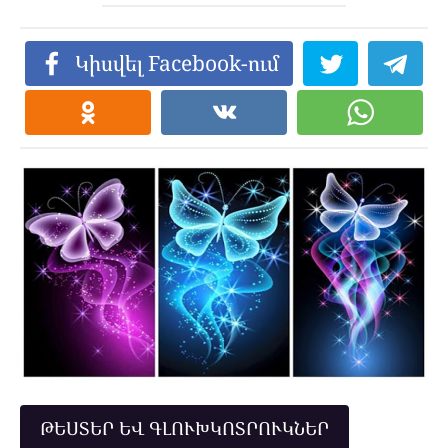
Կիսվել Facebook-ում
ԹԵՍՏԵՐ ԵՎ ԳԼՈՒԽԿՈՏՐՈՒԿՆԵՐ