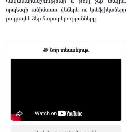
հավասարակշռությունը և թույլ չեք տալիս,
որպեսզի անիմաստ վեճերն ու կոնֆլիկտները
քայքայեն ձեր հարաբերությունները։
Նոր տեսանյութ.