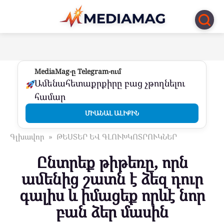
Перейти
к
контенту
MediaMag-ը Telegram-ում
Ամենահետաքրքիրը բաց չթողնելու
համար
ՄԻԱՆԱԼ ԱԼԻՔԻՆ
Գլխավոր
»
ԹԵՍՏԵՐ ԵՎ ԳԼՈՒԽԿՈՏՐՈՒԿՆԵՐ
Ընտրեք թիթեռը, որն
ամենից շատն է ձեզ դուր
գալիս և իմացեք որևէ նոր
բան ձեր մասին