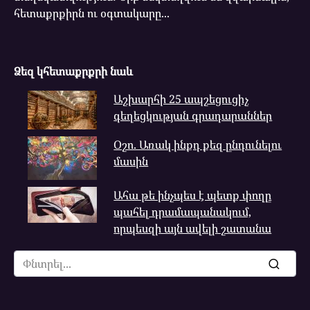
հետաքրքիրն ու օգտակարը...
Ձեզ կհետաքրքրի նաև
Աշխարհի 25 ապշեցուցիչ
գեղեցկության գրադարաններ
Օշո. Առակ ինքդ քեզ ընդունելու
մասին
Ահա թե ինչպես է պետք փողը
պահել դրամապանակում,
որպեսզի այն ավելի շատանա
Search
for: