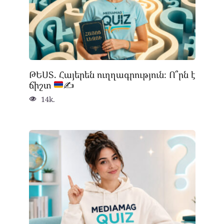
ԹԵՍՏ. Հայերեն ուղղագրություն։ Ո՞րն է
ճիշտ
✍
14k.