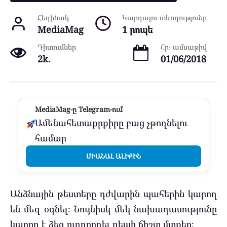
Հեղինակ
Կարդալու տևողությունը
MediaMag
1 րոպե
Դիտումներ
Հր․ ամսաթիվ
2k.
01/06/2018
MediaMag-ը Telegram-ում
Ամենահետաքրքիրը բաց չթողնելու
համար
ՄԻԱՆԱԼ ԱԼԻՔԻՆ
Անձնային թեստերը դժվարին պահերին կարող
են մեզ օգնել։ Նույնիսկ մեկ նախադասությունը
կարող է ձեզ ուղղորդել դեպի ճիշտ մտքեր։