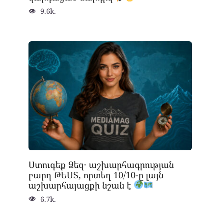
9.6k.
Ստուգեք Ձեզ․ աշխարհագրության
բարդ ԹԵՍՏ, որտեղ 10/10-ը լայն
աշխարհայացքի նշան է
6.7k.