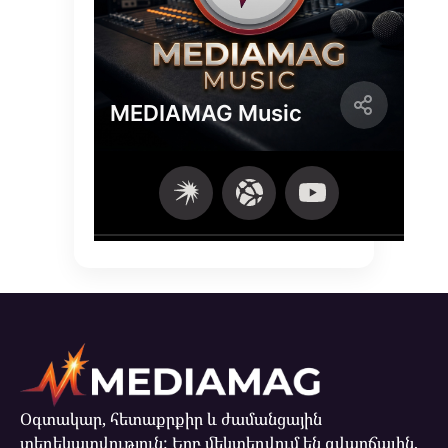
Օգտակար, հետաքրքիր և ժամանցային
տեղեկատվություն: Երբ մեկտեղվում են զվարճալին,