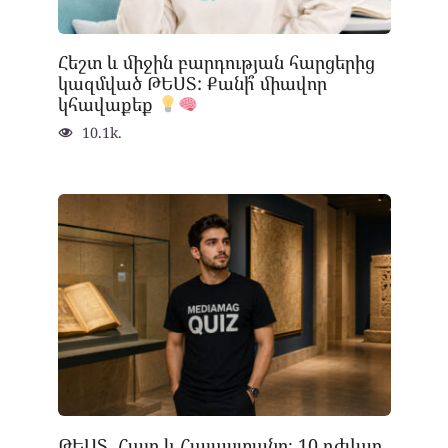
Հեշտ և միջին բարդության հարցերից
կազմված ԹԵՍՏ: Քանի՞ միավոր
կհավաքեք
10.1k.
ԹԵՍՏ. Հայը և Հայաստանը։ 10 դժվար