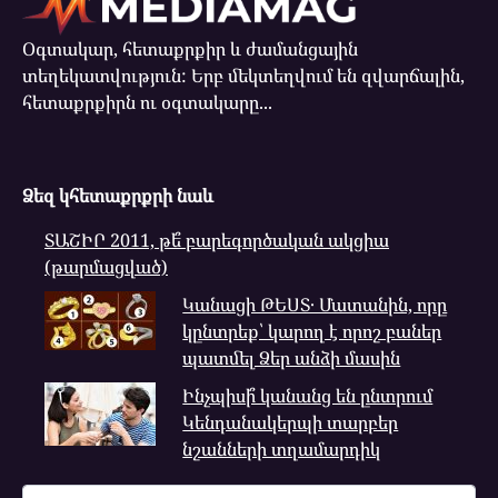
Օգտակար, հետաքրքիր և ժամանցային
տեղեկատվություն: Երբ մեկտեղվում են զվարճալին,
հետաքրքիրն ու օգտակարը...
Ձեզ կհետաքրքրի նաև
ՏԱՇԻՐ 2011, թե՞ բարեգործական ակցիա
(թարմացված)
Կանացի ԹԵՍՏ․ Մատանին, որը
կընտրեք՝ կարող է որոշ բաներ
պատմել Ձեր անձի մասին
Ինչպիսի՞ կանանց են ընտրում
Կենդանակերպի տարբեր
նշանների տղամարդիկ
Search