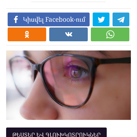
Կիսվել Facebook-ում
ԹԵՍՏԵՐ ԵՎ ԳԼՈՒԽԿՈՏՐՈՒԿՆԵՐ