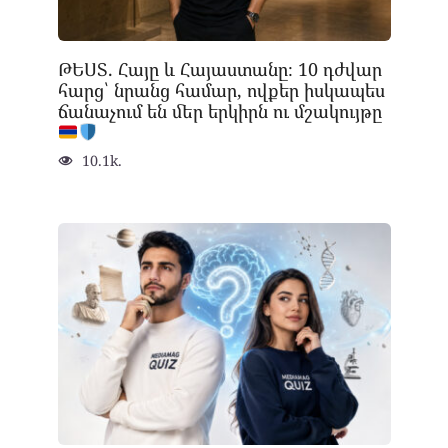
ԹԵՍՏ. Հայը և Հայաստանը։ 10 դժվար
հարց՝ նրանց համար, ովքեր իսկապես
ճանաչում են մեր երկիրն ու մշակույթը
10.1k.