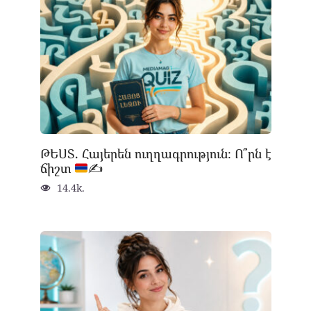
ԹԵՍՏ. Հայերեն ուղղագրություն։ Ո՞րն է
ճիշտ
✍
14.4k.