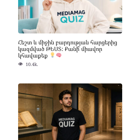
Հեշտ և միջին բարդության հարցերից
կազմված ԹԵՍՏ: Քանի՞ միավոր
կհավաքեք
10.4k.