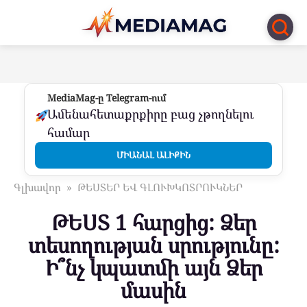
Перейти
к
контенту
MediaMag-ը Telegram-ում
Ամենահետաքրքիրը բաց չթողնելու
համար
ՄԻԱՆԱԼ ԱԼԻՔԻՆ
Գլխավոր
»
ԹԵՍՏԵՐ ԵՎ ԳԼՈՒԽԿՈՏՐՈՒԿՆԵՐ
ԹԵՍՏ 1 հարցից: Ձեր
տեսողության սրությունը:
Ի՞նչ կպատմի այն Ձեր
մասին