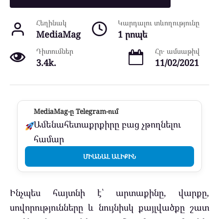
Հեղինակ
Կարդալու տևողությունը
MediaMag
1 րոպե
Դիտումներ
Հր․ ամսաթիվ
3.4k.
11/02/2021
MediaMag-ը Telegram-ում
Ամենահետաքրքիրը բաց չթողնելու
համար
ՄԻԱՆԱԼ ԱԼԻՔԻՆ
Ինչպես հայտնի է՝ արտաքինը, վարքը,
սովորությունները և նույնիսկ քայլվածքը շատ