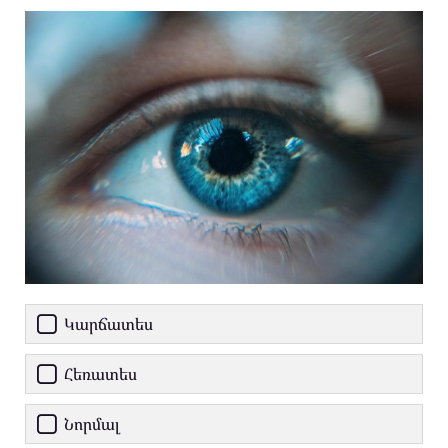
Կարճատես
Հեռատես
Նորմալ