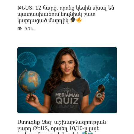
ԹԵՍՏ. 12 հարց, որոնց կեսին սխալ են
պատասխանում նույնիսկ շատ
կարդացած մարդիկ
9.7k.
Ստուգեք Ձեզ․ աշխարհագրության
բարդ ԹԵՍՏ, որտեղ 10/10-ը լայն