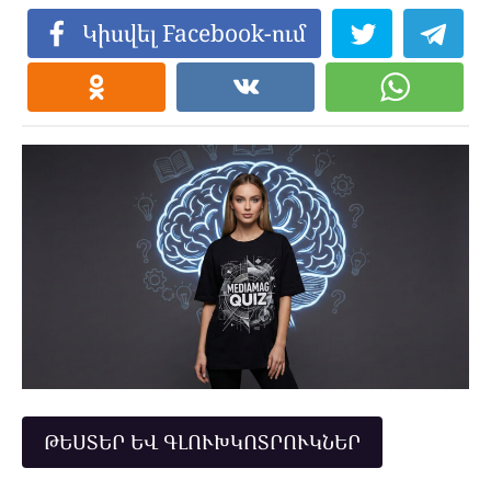
Կիսվել Facebook-ում
ԹԵՍՏԵՐ ԵՎ ԳԼՈՒԽԿՈՏՐՈՒԿՆԵՐ