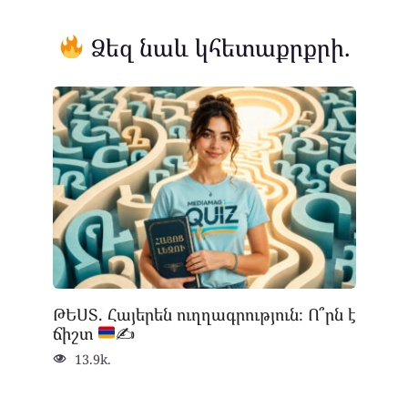
Ձեզ նաև կհետաքրքրի.
ԹԵՍՏ. Հայերեն ուղղագրություն։ Ո՞րն է
ճիշտ
✍
13.9k.