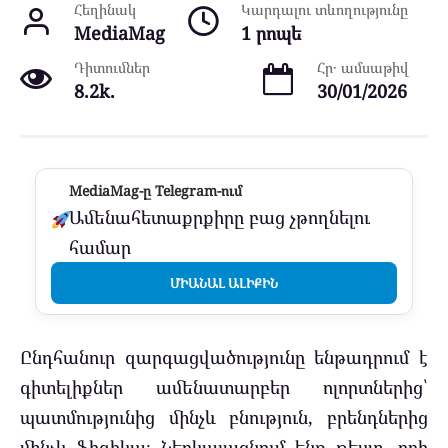
Հեղինակ
Կարդալու տևողությունը
MediaMag
1 րոպե
Դիտումներ
Հր․ ամսաթիվ
8.2k.
30/01/2026
MediaMag-ը Telegram-ում
Ամենահետաքրքիրը բաց չթողնելու
համար
ՄԻԱՆԱԼ ԱԼԻՔԻՆ
Ընդհանուր զարգացվածությունը ենթադրում է
գիտելիքներ ամենատարբեր ոլորտներից՝
պատմությունից մինչև բնություն, բրենդներից
մինչև ֆիզիկա։ Ներկայացնում ենք թեստ, որի