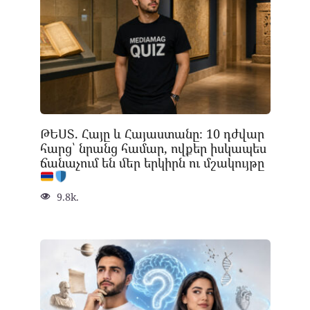
ԹԵՍՏ. Հայը և Հայաստանը։ 10 դժվար
հարց՝ նրանց համար, ովքեր իսկապես
ճանաչում են մեր երկիրն ու մշակույթը
9.8k.