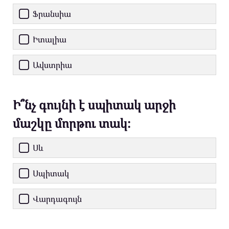
Ֆրանսիա
Իտալիա
Ավստրիա
Ի՞նչ գույնի է սպիտակ արջի
մաշկը մորթու տակ։
Սև
Սպիտակ
Վարդագույն