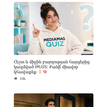
Հեշտ և միջին բարդության հարցերից
կազմված ԹԵՍՏ: Քանի՞ միավոր
կհավաքեք
10k.