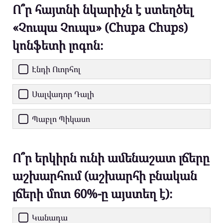
Ո՞ր հայտնի նկարիչն է ստեղծել
«Չուպա Չուպս» (Chupa Chups)
կոնֆետի լոգոն։
Էնդի Ուորհոլ
Սալվադոր Դալի
Պաբլո Պիկասո
Ո՞ր երկիրն ունի ամենաշատ լճերը
աշխարհում (աշխարհի բնական
լճերի մոտ 60%-ը այստեղ է)։
Կանադա