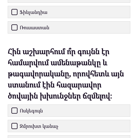
Ֆինլանդիա
Ռուսաստան
Հին աշխարհում ո՞ր գույնն էր
համարվում ամենաթանկը և
թագավորականը, որովհետև այն
ստանում էին հազարավոր
ծովային խխունջներ ճզմելով։
Ոսկեգույն
Զմրուխտ կանաչ