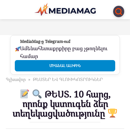
Перейти
к
контенту
MediaMag-ը Telegram-ում
Ամենահետաքրքիրը բաց չթողնելու
համար
ՄԻԱՆԱԼ ԱԼԻՔԻՆ
Գլխավոր
»
ԹԵՍՏԵՐ ԵՎ ԳԼՈՒԽԿՈՏՐՈՒԿՆԵՐ
ԹԵՍՏ. 10 հարց,
որոնք կստուգեն ձեր
տեղեկացվածությունը