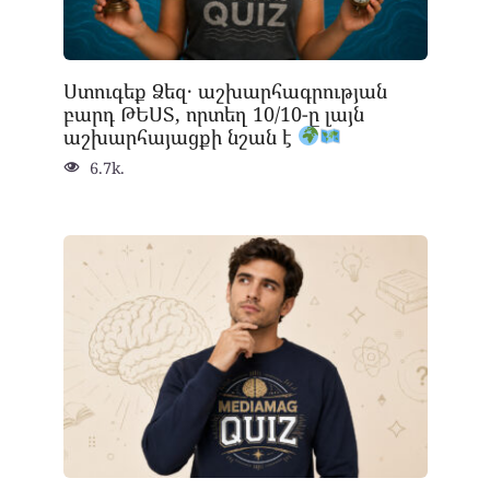
Ստուգեք Ձեզ․ աշխարհագրության
բարդ ԹԵՍՏ, որտեղ 10/10-ը լայն
աշխարհայացքի նշան է
6.7k.