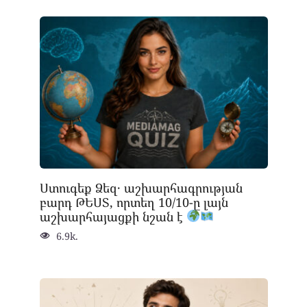
Ստուգեք Ձեզ․ աշխարհագրության
բարդ ԹԵՍՏ, որտեղ 10/10-ը լայն
աշխարհայացքի նշան է
6.9k.