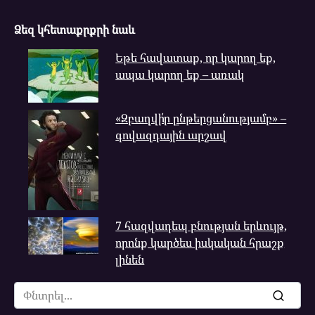
Ձեզ կհետաքրքրի նաև
Եթե հավատաք, որ կարող եք,
ապա կարող եք – առակ
«Զբաղվի՛ր ընթերցանությամբ» –
գովազդային արշավ
7 հազվադեպ բնության երևույթ,
որոնք կարծես իսկական հրաշք
լինեն
Search
for: