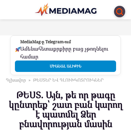
Перейти
к
контенту
MediaMag-ը Telegram-ում
Ամենահետաքրքիրը բաց չթողնելու
համար
ՄԻԱՆԱԼ ԱԼԻՔԻՆ
Գլխավոր
»
ԹԵՍՏԵՐ ԵՎ ԳԼՈՒԽԿՈՏՐՈՒԿՆԵՐ
ԹԵՍՏ. Այն, թե որ թագը
կընտրեք՝ շատ բան կարող
է պատմել Ձեր
բնավորության մասին