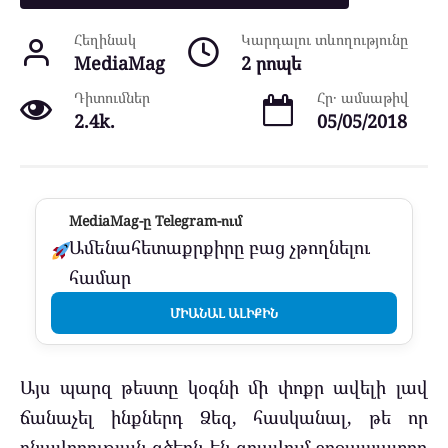
Հեղինակ
Կարդալու տևողությունը
MediaMag
2 րոպե
Դիտումներ
Հր․ ամսաթիվ
2.4k.
05/05/2018
MediaMag-ը Telegram-ում
Ամենահետաքրքիրը բաց չթողնելու
համար
ՄԻԱՆԱԼ ԱԼԻՔԻՆ
Այս պարզ թեստը կօգնի մի փոքր ավելի լավ
ճանաչել ինքներդ Ձեզ, հասկանալ, թե որ
բնավորության գծերն են գրավում շրջապատող