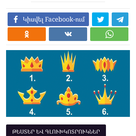
Կիսվել Facebook-ում
ԹԵՍՏԵՐ ԵՎ ԳԼՈՒԽԿՈՏՐՈՒԿՆԵՐ