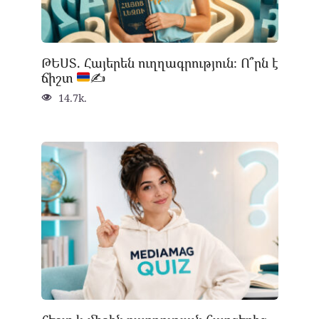
ԹԵՍՏ. Հայերեն ուղղագրություն։ Ո՞րն է
ճիշտ
✍
14.7k.