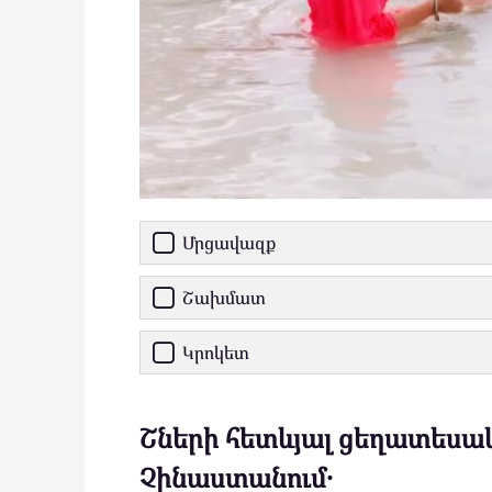
Մրցավազք
Շախմատ
Կրոկետ
Շների հետևյալ ցեղատեսակն
Չինաստանում․