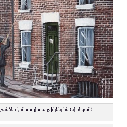
աններ էին տալիս աղջիկներին (սիրեկան)