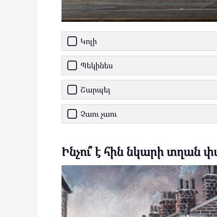
Կոլի
Պեկինես
Շարպեյ
Չաու չաու
Ինչու՞ է հին նկարի տղան