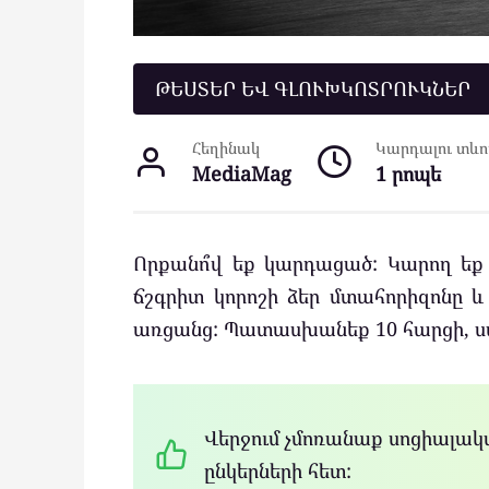
ԹԵՍՏԵՐ ԵՎ ԳԼՈՒԽԿՈՏՐՈՒԿՆԵՐ
Հեղինակ
Կարդալու տևող
MediaMag
1 րոպե
Որքանո՞վ եք կարդացած: Կարող եք 
ճշգրիտ կորոշի ձեր մտահորիզոնը և 
առցանց: Պատասխանեք 10 հարցի, ս
Վերջում չմոռանաք սոցիալակա
ընկերների հետ: