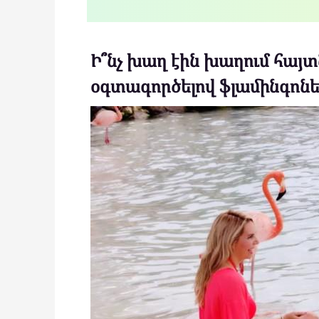
Ի՞նչ խաղ էին խաղում հայտ
օգտագործելով ֆլամինգոներ