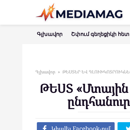
Перейти
к
контенту
Գլխավոր
Շփում գեղեցիկի հետ
Գլխավոր
»
ԹԵՍՏԵՐ ԵՎ ԳԼՈՒԽԿՈՏՐՈՒԿՆԵ
ԹԵՍՏ «Մտային
ընդհանուր
Կիսվել Facebook-ում