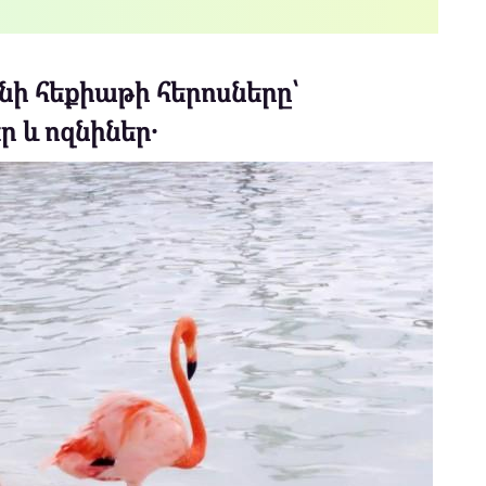
նի հեքիաթի հերոսները՝
 և ոզնիներ․