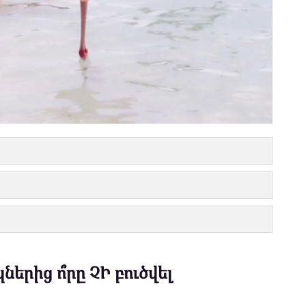
երից ո՞րը ՉԻ բուծվել