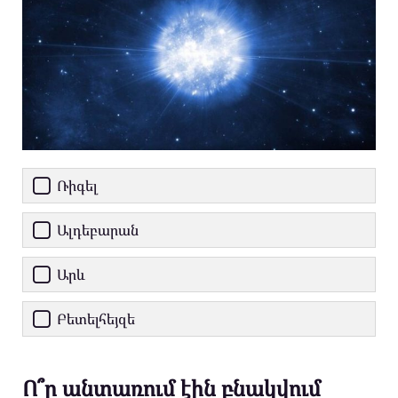
Ռիգել
Ալդեբարան
Արև
Բետելհեյզե
Ո՞ր անտառում էին բնակվում