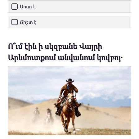
Սուտ է
Ճիշտ է
Ո՞ւմ էին ի սկզբանե Վայրի
Արևմուտքում անվանում կովբոյ․