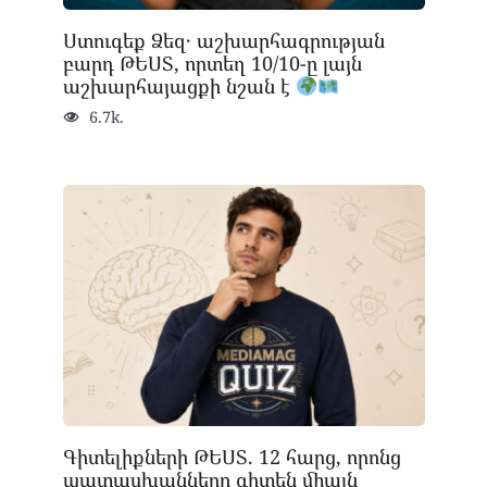
Ստուգեք Ձեզ․ աշխարհագրության
բարդ ԹԵՍՏ, որտեղ 10/10-ը լայն
աշխարհայացքի նշան է
6.7k.
Գիտելիքների ԹԵՍՏ. 12 հարց, որոնց
պատասխանները գիտեն միայն