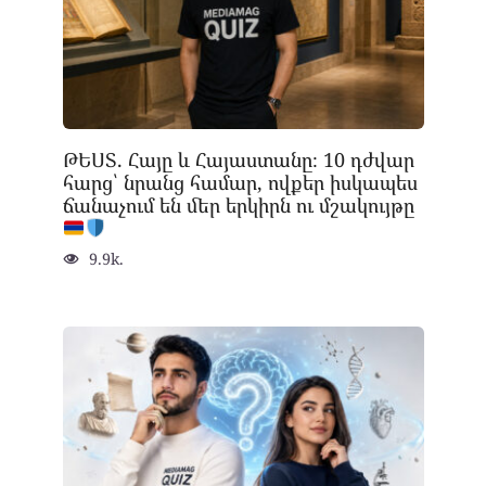
ԹԵՍՏ. Հայը և Հայաստանը։ 10 դժվար
հարց՝ նրանց համար, ովքեր իսկապես
ճանաչում են մեր երկիրն ու մշակույթը
9.9k.