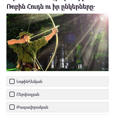
Ռոբին Հուդն ու իր ընկերները․
Նոթինհեմյան
Շերվուդյան
Թագավորական