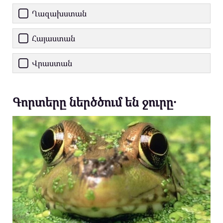
Ղազախստան
Հայաստան
Վրաստան
Գորտերը ներծծում են ջուրը․