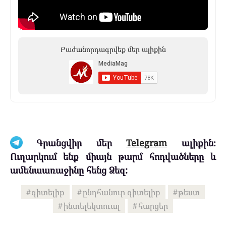
Բաժանորդագրվեք մեր ալիքին
Գրանցվիր մեր
Telegram
ալիքին։
Ուղարկում ենք միայն թարմ հոդվածները և
ամենաառաջինը հենց Ձեզ:
գիտելիք
ընդհանուր գիտելիք
թեստ
ինտելեկտուալ
հարցեր