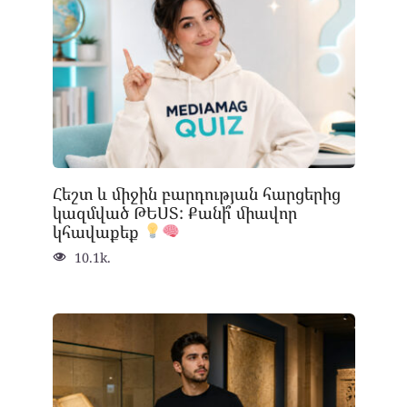
Հեշտ և միջին բարդության հարցերից
կազմված ԹԵՍՏ: Քանի՞ միավոր
կհավաքեք
10.1k.