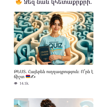
Ձեզ նաև կհետաքրքրի.
ԹԵՍՏ. Հայերեն ուղղագրություն։ Ո՞րն է
ճիշտ
✍
14.1k.