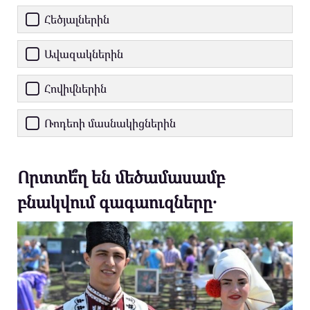
Հեծյալներին
Ավազակներին
Հովիվներին
Ռոդեոի մասնակիցներին
Որտտե՞ղ են մեծամասամբ
բնակվում գագաուզները․