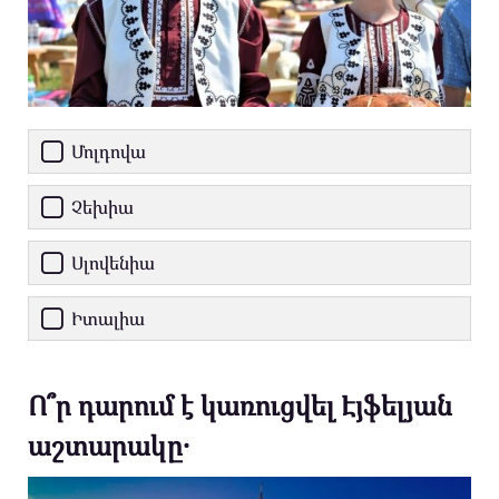
Մոլդովա
Չեխիա
Սլովենիա
Իտալիա
Ո՞ր դարում է կառուցվել Էյֆելյան
աշտարակը․