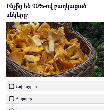
Ինչի՞ց են 90%-ով բաղկացած
սնկերը․
Ածխաջրեր
Ճարպեր