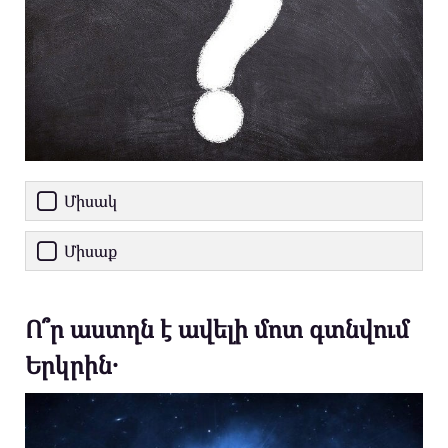
Միսակ
Միսաք
Ո՞ր աստղն է ավելի մոտ գտնվում
Երկրին․