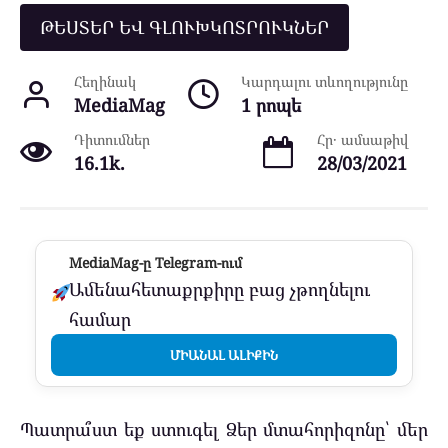
ԹԵՍՏԵՐ ԵՎ ԳԼՈՒԽԿՈՏՐՈՒԿՆԵՐ
Հեղինակ
Կարդալու տևողությունը
MediaMag
1 րոպե
Դիտումներ
Հր․ ամսաթիվ
16.1k.
28/03/2021
MediaMag-ը Telegram-ում
Ամենահետաքրքիրը բաց չթողնելու
համար
ՄԻԱՆԱԼ ԱԼԻՔԻՆ
Պատրա՞ստ եք ստուգել Ձեր մտահորիզոնը՝ մեր