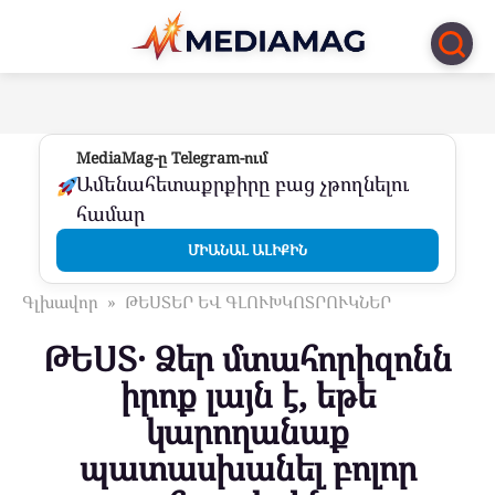
Перейти
к
контенту
MediaMag-ը Telegram-ում
Ամենահետաքրքիրը բաց չթողնելու
համար
ՄԻԱՆԱԼ ԱԼԻՔԻՆ
Գլխավոր
»
ԹԵՍՏԵՐ ԵՎ ԳԼՈՒԽԿՈՏՐՈՒԿՆԵՐ
ԹԵՍՏ․ Ձեր մտահորիզոնն
իրոք լայն է, եթե
կարողանաք
պատասխանել բոլոր