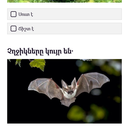
Սուտ է
Ճիշտ է
Չղջիկները կույր են․