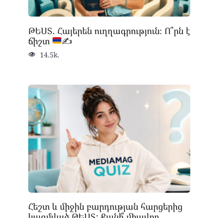
ԹԵՍՏ. Հայերեն ուղղագրություն։ Ո՞րն է
ճիշտ
✍
14.5k.
Հեշտ և միջին բարդության հարցերից
կազմված ԹԵՍՏ: Քանի՞ միավոր