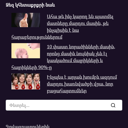
Ձեզ կհետաքրքրի նաև
Ահա թե ինչ կարող են պատմել
մատները մարդու մասին, թե
ինչպիսին է նա
հարաբերություններում
10 փաստ նորածինների մասին,
որոնց մասին նույնիսկ չեն էլ
կասկածում մայրիկների և
հայրիկների 90%-ը
Ինչպես է արյան խումբն ազդում
մարդու խառնվածքի վրա. նոր
բացահայտումներ
Search
for:
Գովազդատուներին