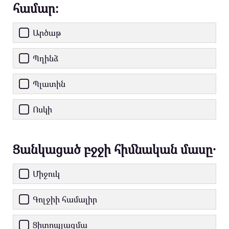
համար։
Արծաթ
Պղինձ
Պլատին
Ոսկի
Ցանկացած բջջի հիմնական մասը․
Միջուկ
Գոլջիի համալիր
Ցիտոպլազմա