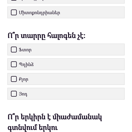
Միտոքոնդրիաներ
Ո՞ր տարրը հալոգեն չէ։
Ֆտոր
Պղինձ
Քլոր
Յոդ
Ո՞ր երկիրն է միաժամանակ
գտնվում երկու