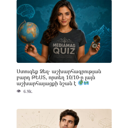
Ստուգեք Ձեզ․ աշխարհագրության
բարդ ԹԵՍՏ, որտեղ 10/10-ը լայն
աշխարհայացքի նշան է
6.9k.