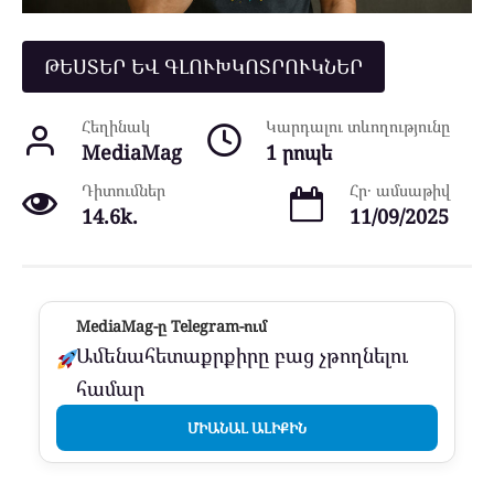
ԹԵՍՏԵՐ ԵՎ ԳԼՈՒԽԿՈՏՐՈՒԿՆԵՐ
Հեղինակ
Կարդալու տևողությունը
MediaMag
1 րոպե
Դիտումներ
Հր․ ամսաթիվ
14.6k.
11/09/2025
MediaMag-ը Telegram-ում
Ամենահետաքրքիրը բաց չթողնելու
համար
ՄԻԱՆԱԼ ԱԼԻՔԻՆ