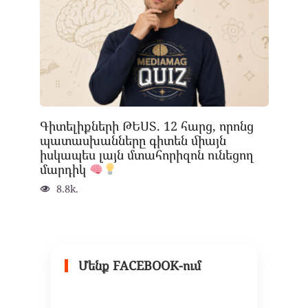
Գիտելիքների ԹԵՍՏ. 12 հարց, որոնց
պատասխանները գիտեն միայն
իսկապես լայն մտահորիզոն ունեցող
մարդիկ
8.8k.
Մենք FACEBOOK-ում