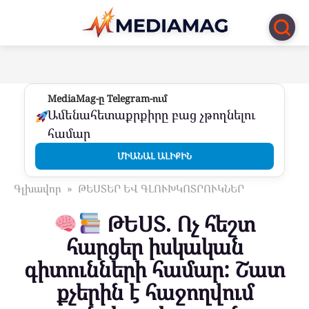
Перейти
к
контенту
MediaMag-ը Telegram-ում
Ամենահետաքրքիրը բաց չթողնելու
համար
ՄԻԱՆԱԼ ԱԼԻՔԻՆ
Գլխավոր
»
ԹԵՍՏԵՐ ԵՎ ԳԼՈՒԽԿՈՏՐՈՒԿՆԵՐ
ԹԵՍՏ. Ոչ հեշտ
հարցեր իսկական
գիտունների համար: Շատ
քչերին է հաջողվում