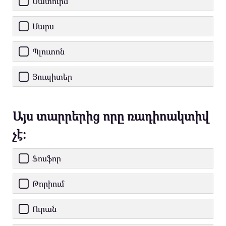
Սատուրն
Մարս
Պլուտոն
Յուպիտեր
Այս տարրերից որը ռադիոակտիվ
չէ։
Ֆոսֆոր
Թորիում
Ուրան