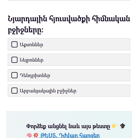
Նյարդային հյուսվածքի հիմնական
բջիջները։
Աքսոններ
Նեյրոններ
Դենդրիտներ
Արբանյակային բջիջներ
Փորձեք անցնել նաև այս թեստը
ԹԵՍՏ. Դժվար հարցեր