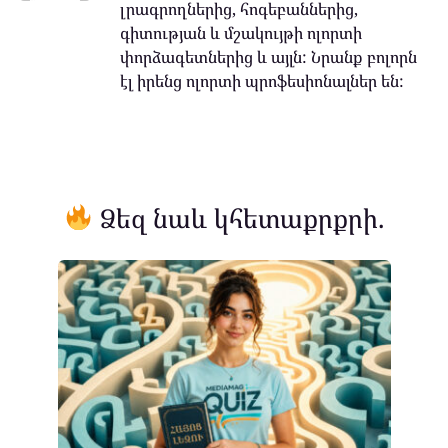
լրագրողներից, հոգեբաններից,
գիտության և մշակույթի ոլորտի
փորձագետներից և այլն: Նրանք բոլորն
էլ իրենց ոլորտի պրոֆեսիոնալներ են:
Ձեզ նաև կհետաքրքրի.