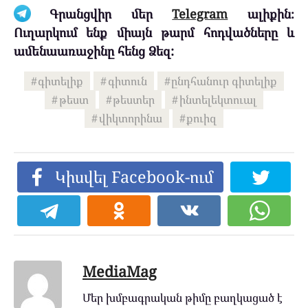
Գրանցվիր մեր
Telegram
ալիքին։
Ուղարկում ենք միայն թարմ հոդվածները և
ամենաառաջինը հենց Ձեզ:
գիտելիք
գիտուն
ընդհանուր գիտելիք
թեստ
թեստեր
ինտելեկտուալ
վիկտորինա
քուիզ
Կիսվել Facebook-ում
MediaMag
Մեր խմբագրական թիմը բաղկացած է