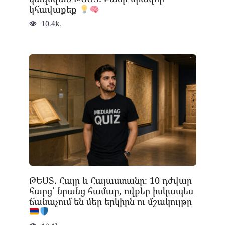
կհավաքեք
10.4k.
ԹԵՍՏ. Հայը և Հայաստանը։ 10 դժվար
հարց՝ նրանց համար, ովքեր իսկապես
ճանաչում են մեր երկիրն ու մշակույթը