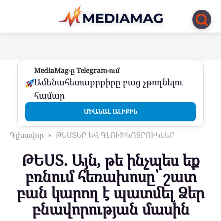
Перейти
к
контенту
MediaMag-ը Telegram-ում
Ամենահետաքրքիրը բաց չթողնելու
համար
ՄԻԱՆԱԼ ԱԼԻՔԻՆ
Գլխավոր
»
ԹԵՍՏԵՐ ԵՎ ԳԼՈՒԽԿՈՏՐՈՒԿՆԵՐ
ԹԵՍՏ. Այն, թե ինչպես եք
բռնում հեռախոսը՝ շատ
բան կարող է պատմել Ձեր
բնավորության մասին