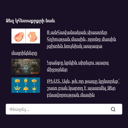
Ձեզ կհետաքրքրի նաև
8 անհավանական փաստեր
հղիության մասին, որոնց մասին
չգիտեն նույնիսկ ապագա
մայրիկները
Կյանքը կրկին սիրելու պարզ
միջոցներ
ԹԵՍՏ. Այն, թե որ թագը կընտրեք՝
շատ բան կարող է պատմել Ձեր
բնավորության մասին
Search
for: