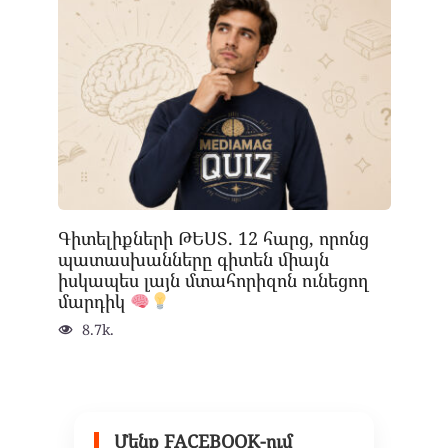
Գիտելիքների ԹԵՍՏ. 12 հարց, որոնց
պատասխանները գիտեն միայն
իսկապես լայն մտահորիզոն ունեցող
մարդիկ
8.7k.
Մենք FACEBOOK-ում