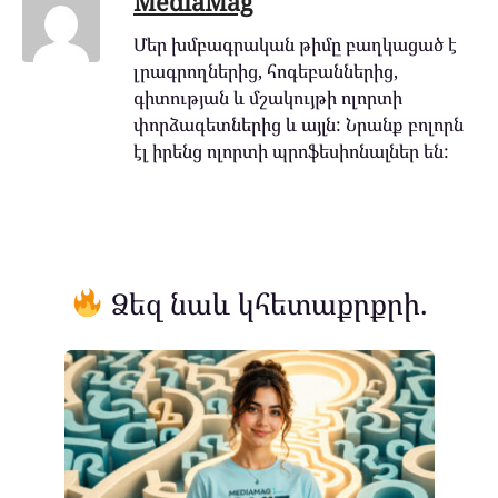
MediaMag
Մեր խմբագրական թիմը բաղկացած է
լրագրողներից, հոգեբաններից,
գիտության և մշակույթի ոլորտի
փորձագետներից և այլն: Նրանք բոլորն
էլ իրենց ոլորտի պրոֆեսիոնալներ են:
Ձեզ նաև կհետաքրքրի.