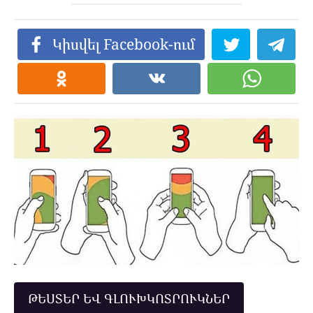
Կիսվել Facebook-ում
ԹԵՍՏԵՐ ԵՎ ԳԼՈՒԽԿՈՏՐՈՒԿՆԵՐ