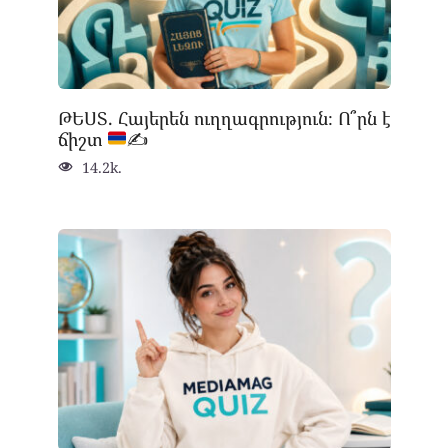
ԹԵՍՏ. Հայերեն ուղղագրություն։ Ո՞րն է
ճիշտ
✍
14.2k.