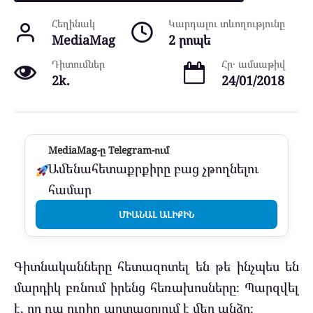
Հեղինակ
Կարդալու տևողությունը
MediaMag
2 րոպե
Դիտումներ
Հր․ ամսաթիվ
2k.
24/01/2018
MediaMag-ը Telegram-ում
Ամենահետաքրքիրը բաց չթողնելու
համար
ՄԻԱՆԱԼ ԱԼԻՔԻՆ
Գիտնականները հետազոտել են թե ինչպես են
մարդիկ բռնում իրենց հեռախոսները։ Պարզվել
է, որ դա ուղիղ արտացոլում է մեր անձը։