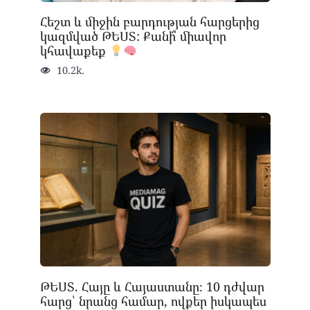
Հեշտ և միջին բարդության հարցերից
կազմված ԹԵՍՏ: Քանի՞ միավոր
կհավաքեք
10.2k.
ԹԵՍՏ. Հայը և Հայաստանը։ 10 դժվար
հարց՝ նրանց համար, ովքեր իսկապես