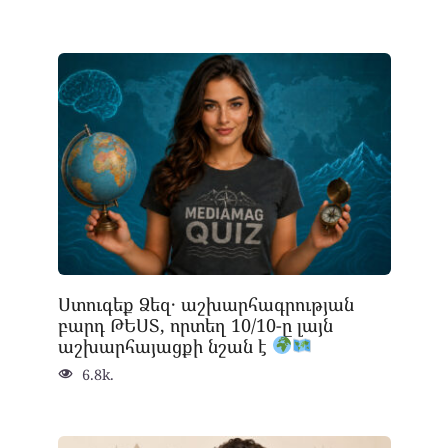
Ստուգեք Ձեզ․ աշխարհագրության
բարդ ԹԵՍՏ, որտեղ 10/10-ը լայն
աշխարհայացքի նշան է
6.8k.