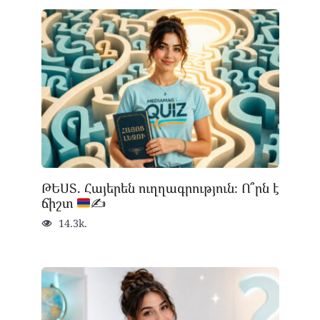
ԹԵՍՏ. Հայերեն ուղղագրություն։ Ո՞րն է
ճիշտ
✍
14.3k.