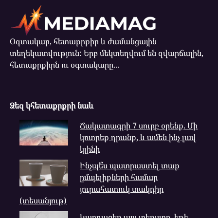
Օգտակար, հետաքրքիր և ժամանցային
տեղեկատվություն: Երբ մեկտեղվում են զվարճալին,
հետաքրքիրն ու օգտակարը...
Ձեզ կհետաքրքրի նաև
Ճակատագրի 7 սուրբ օրենք. Մի
կոտրեք դրանք, և ամեն ինչ լավ
կլինի
Ինչպե՞ս պատրաստել տաք
ըմպելիքների համար
յուրահատուկ տակդիր
(տեսանյութ)
Կարդացեք այս տեքստը, եթե