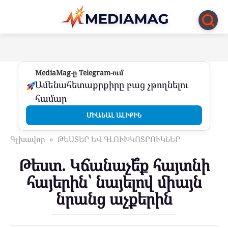
Перейти
к
контенту
MediaMag-ը Telegram-ում
Ամենահետաքրքիրը բաց չթողնելու
համար
ՄԻԱՆԱԼ ԱԼԻՔԻՆ
Գլխավոր
»
ԹԵՍՏԵՐ ԵՎ ԳԼՈՒԽԿՈՏՐՈՒԿՆԵՐ
Թեստ. Կճանաչե՞ք հայտնի
հայերին՝ նայելով միայն
նրանց աչքերին