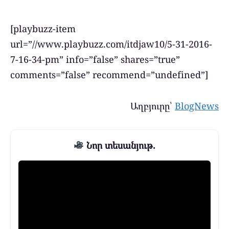
[playbuzz-item
url=”//www.playbuzz.com/itdjaw10/5-31-2016-
7-16-34-pm” info=”false” shares=”true”
comments=”false” recommend=”undefined”]
Աղբյուրը՝
BlogNews
Նոր տեսանյութ.