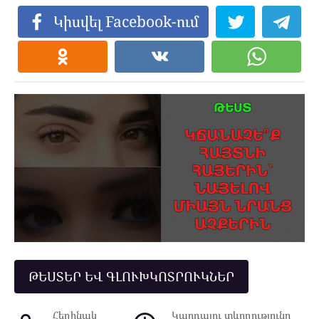
Կիսվել Facebook-ում
ԹԵՍՏԵՐ ԵՎ ԳԼՈՒԽԿՈՏՐՈՒԿՆԵՐ
Հեղինակ
Կարդալու տևողությունը