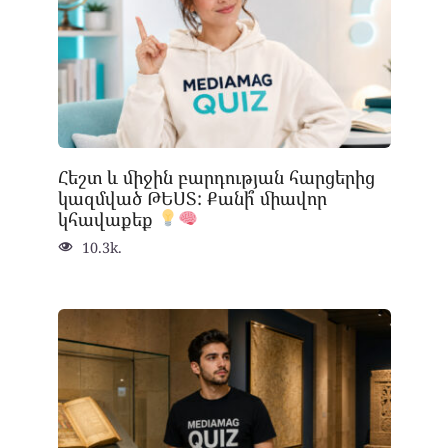
Հեշտ և միջին բարդության հարցերից
կազմված ԹԵՍՏ: Քանի՞ միավոր
կհավաքեք
10.3k.