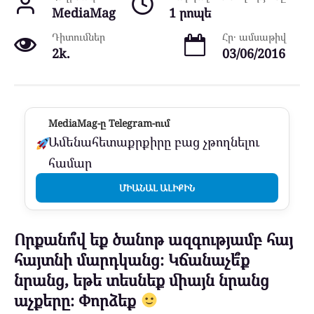
MediaMag
1 րոպե
Դիտումներ
Հր․ ամսաթիվ
2k.
03/06/2016
MediaMag-ը Telegram-ում
Ամենահետաքրքիրը բաց չթողնելու
համար
ՄԻԱՆԱԼ ԱԼԻՔԻՆ
Որքանո՞վ եք ծանոթ ազգությամբ հայ
հայտնի մարդկանց։ Կճանաչե՞ք
նրանց, եթե տեսնեք միայն նրանց
աչքերը։ Փորձեք