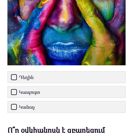
Դեղին
Կապույտ
Կանաչ
Ո՞ր օվկիանոսն է զբաղեցում