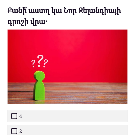
Քանի՞ աստղ կա Նոր Զելանդիայի
դրոշի վրա․
4
2