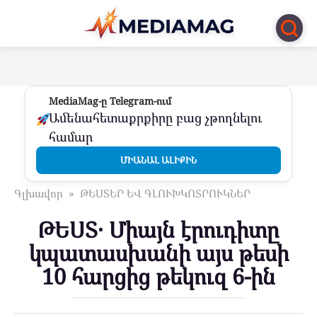
Перейти
к
контенту
MediaMag-ը Telegram-ում
Ամենահետաքրքիրը բաց չթողնելու
համար
ՄԻԱՆԱԼ ԱԼԻՔԻՆ
Գլխավոր
»
ԹԵՍՏԵՐ ԵՎ ԳԼՈՒԽԿՈՏՐՈՒԿՆԵՐ
ԹԵՍՏ․ Միայն էրուդիտը
կպատասխանի այս թեսի
10 հարցից թեկուզ 6-ին