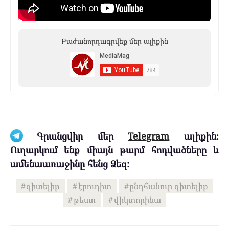
Բաժանորդագրվեք մեր ալիքին
Գրանցվիր մեր
Telegram
ալիքին։
Ուղարկում ենք միայն թարմ հոդվածները և
ամենաառաջինը հենց Ձեզ:
գիտելիք
էրուդիտ
ընդհանուր գիտելիք
թեստ
վիկտորինա