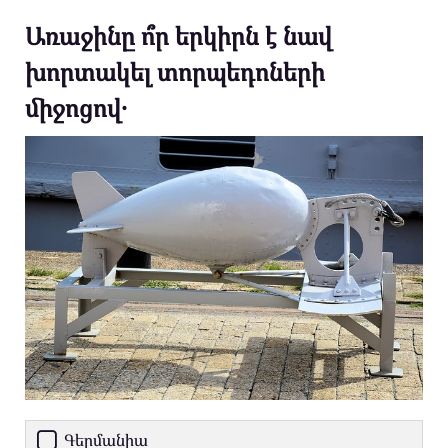
Առաջինը ո՞ր երկիրն է նավ
խորտակել տորպեդոների
միջոցով․
Գերմանիա