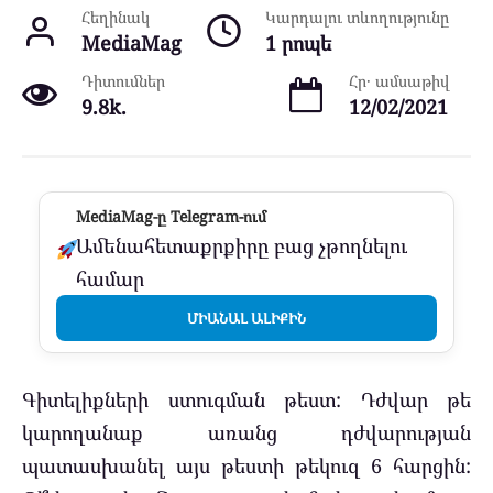
Հեղինակ
Կարդալու տևողությունը
MediaMag
1 րոպե
Դիտումներ
Հր․ ամսաթիվ
9.8k.
12/02/2021
MediaMag-ը Telegram-ում
Ամենահետաքրքիրը բաց չթողնելու
համար
ՄԻԱՆԱԼ ԱԼԻՔԻՆ
Գիտելիքների ստուգման թեստ: Դժվար թե
կարողանաք առանց դժվարության
պատասխանել այս թեստի թեկուզ 6 հարցին: