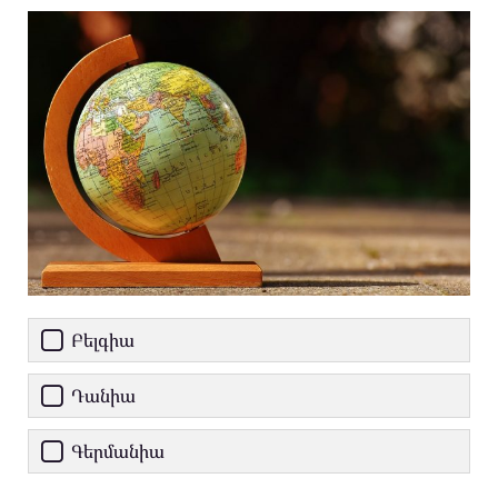
Բելգիա
Դանիա
Գերմանիա