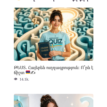
ԹԵՍՏ. Հայերեն ուղղագրություն։ Ո՞րն է
ճիշտ
✍
14.1k.