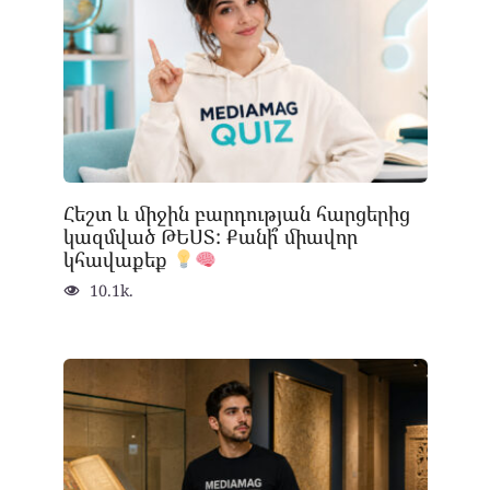
Հեշտ և միջին բարդության հարցերից
կազմված ԹԵՍՏ: Քանի՞ միավոր
կհավաքեք
10.1k.