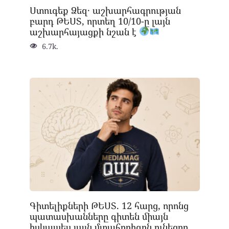
Ստուգեք Ձեզ․ աշխարհագրության
բարդ ԹԵՍՏ, որտեղ 10/10-ը լայն
աշխարհայացքի նշան է
6.7k.
Գիտելիքների ԹԵՍՏ. 12 հարց, որոնց
պատասխանները գիտեն միայն
իսկապես լայն մտահորիզոն ունեցող