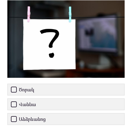
Ծորակ
Վաննա
Անձրևանոց