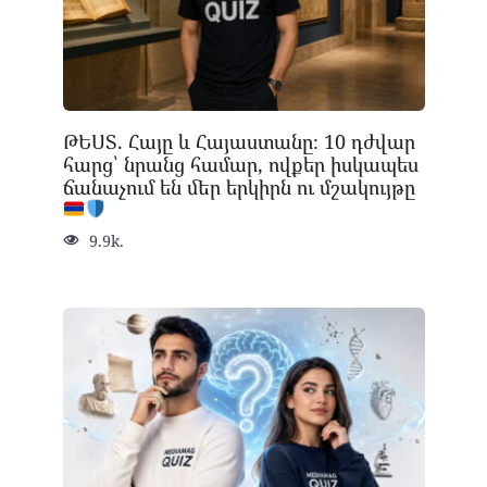
ԹԵՍՏ. Հայը և Հայաստանը։ 10 դժվար
հարց՝ նրանց համար, ովքեր իսկապես
ճանաչում են մեր երկիրն ու մշակույթը
9.9k.