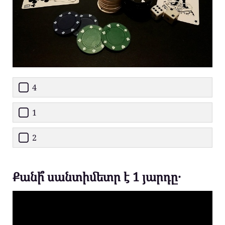
4
1
2
Քանի՞ սանտիմետր է 1 յարդը․