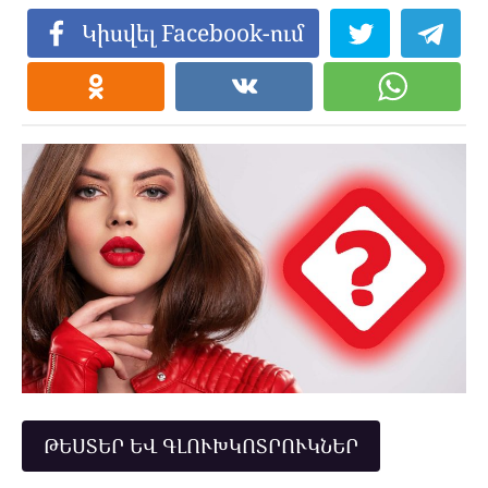
Կիսվել Facebook-ում
ԹԵՍՏԵՐ ԵՎ ԳԼՈՒԽԿՈՏՐՈՒԿՆԵՐ