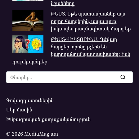
նշանները
ԹԵՍՏ. Եթե պատասխանեք այս
բոլոր հարցերին, ապա դուք
իսկապես բազմագիտակ մարդ եք
ԹԵՍՏ-ՎԻԿՏՈՐԻՆԱ․ Դժվար
հարցեր, որոնց քչերն են
կարողանում պատասխանել: Իսկ
դուք կարո՞ղ եք
Search
for:
Գովազդատուներին
Մեր մասին
Խմբագրական քաղաքականություն
© 2026 MediaMag.am