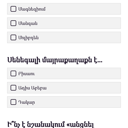
Մագնեզիում
Մանգան
Մոլիբդեն
Սենեգալի մայրաքաղաքն է...
Բիսաու
Ադիս Աբեբա
Դակար
Ի՞նչ է նշանակում «անցնել