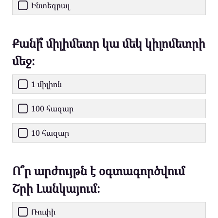
Ինտեգրալ
Քանի՞ միլիմետր կա մեկ կիլոմետրի
մեջ։
1 միլիոն
100 հազար
10 հազար
Ո՞ր արժույթն է օգտագործվում
Շրի Լանկայում։
Ռուփի