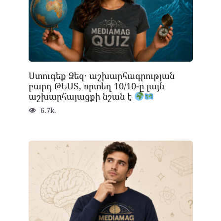
Ստուգեք Ձեզ․ աշխարհագրության
բարդ ԹԵՍՏ, որտեղ 10/10-ը լայն
աշխարհայացքի նշան է
6.7k.