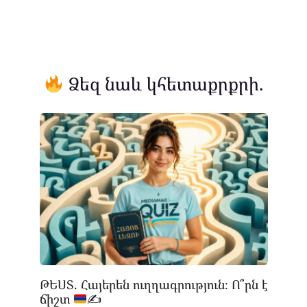
Ձեզ նաև կհետաքրքրի.
ԹԵՍՏ. Հայերեն ուղղագրություն։ Ո՞րն է
ճիշտ
✍