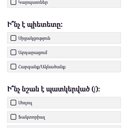
Կարպատներ
Ի՞նչ է պիետետը:
Մրցակցություն
Արդարացում
Հարգանք/Ակնածանք
Ի՞նչ նշան է պատկերված (∫)։
Մոդուլ
Ֆակտորիալ