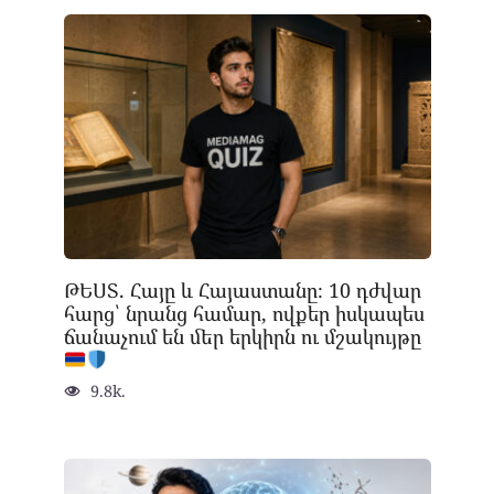
ԹԵՍՏ. Հայը և Հայաստանը։ 10 դժվար
հարց՝ նրանց համար, ովքեր իսկապես
ճանաչում են մեր երկիրն ու մշակույթը
9.8k.