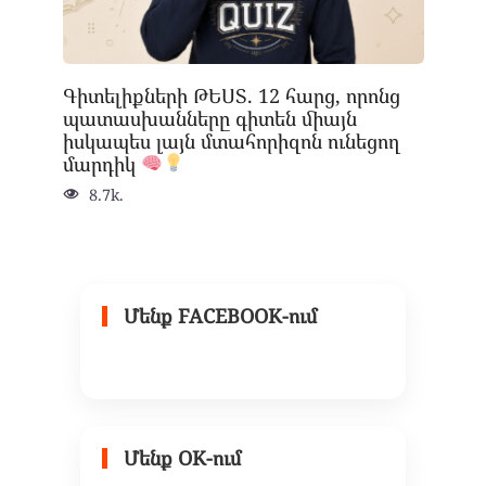
Գիտելիքների ԹԵՍՏ. 12 հարց, որոնց
պատասխանները գիտեն միայն
իսկապես լայն մտահորիզոն ունեցող
մարդիկ
8.7k.
Մենք FACEBOOK-ում
Մենք OK-ում