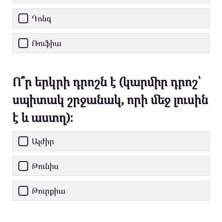
Դոնգ
Ռուֆիա
Ո՞ր երկրի դրոշն է (կարմիր դրոշ՝
սպիտակ շրջանակ, որի մեջ լուսին
է և աստղ)։
Ալժիր
Թունիս
Թուրքիա