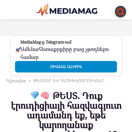
Перейти
к
контенту
MediaMag-ը Telegram-ում
Ամենահետաքրքիրը բաց չթողնելու
համար
ՄԻԱՆԱԼ ԱԼԻՔԻՆ
Գլխավոր
»
ԹԵՍՏԵՐ ԵՎ ԳԼՈՒԽԿՈՏՐՈՒԿՆԵՐ
ԹԵՍՏ. Դուք
էրուդիցիայի հազվագյուտ
ադամանդ եք, եթե
կարողանաք