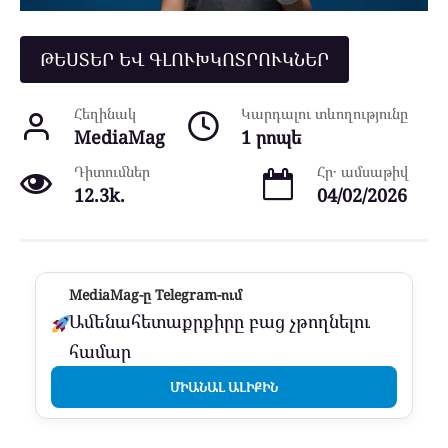
ԹԵՍՏԵՐ ԵՎ ԳԼՈՒԽԿՈՏՐՈՒԿՆԵՐ
Հեղինակ
Կարդալու տևողությունը
MediaMag
1 րոպե
Դիտումներ
Հր․ ամսաթիվ
12.3k.
04/02/2026
MediaMag-ը Telegram-ում
Ամենահետաքրքիրը բաց չթողնելու
համար
ՄԻԱՆԱԼ ԱԼԻՔԻՆ