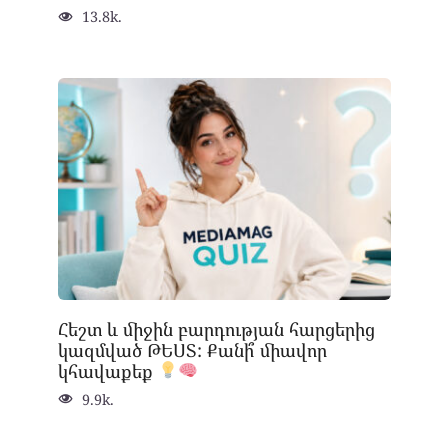
13.8k.
Հեշտ և միջին բարդության հարցերից
կազմված ԹԵՍՏ: Քանի՞ միավոր
կհավաքեք
9.9k.