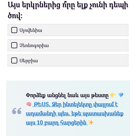
Այս երկրներից ո՞րը ելք չունի դեպի
ծով։
Սլովենիա
Չեռնոգորիա
Սերբիա
Փորձեք անցնել նաև այս թեստը
ԹԵՍՏ. Ձեր ինտելեկտը փայլում է
ադամանդի պես, եթե պատասխանեք
այս 10 բարդ հարցերին