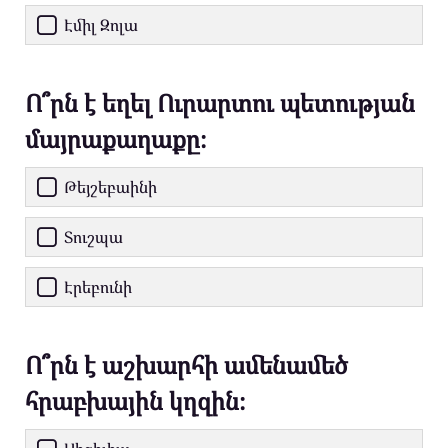
Էմիլ Զոլա
Ո՞րն է եղել Ուրարտու պետության
մայրաքաղաքը։
Թեյշեբաինի
Տուշպա
Էրեբունի
Ո՞րն է աշխարհի ամենամեծ
հրաբխային կղզին։