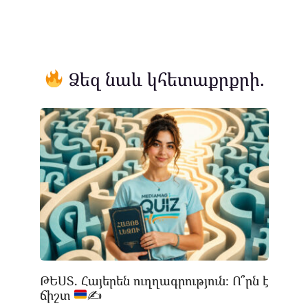
Ձեզ նաև կհետաքրքրի.
ԹԵՍՏ. Հայերեն ուղղագրություն։ Ո՞րն է
ճիշտ
✍