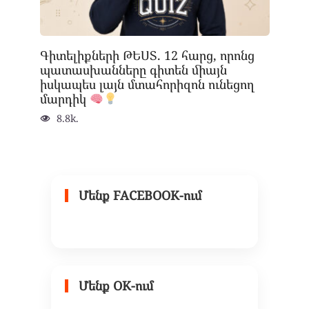
Գիտելիքների ԹԵՍՏ. 12 հարց, որոնց
պատասխանները գիտեն միայն
իսկապես լայն մտահորիզոն ունեցող
մարդիկ
8.8k.
Մենք FACEBOOK-ում
Մենք OK-ում