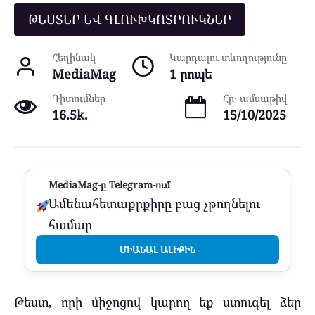
ԹԵՍՏԵՐ ԵՎ ԳԼՈՒԽԿՈՏՐՈՒԿՆԵՐ
Հեղինակ
Կարդալու տևողությունը
MediaMag
1 րոպե
Դիտումներ
Հր․ ամսաթիվ
16.5k.
15/10/2025
MediaMag-ը Telegram-ում
Ամենահետաքրքիրը բաց չթողնելու
համար
ՄԻԱՆԱԼ ԱԼԻՔԻՆ
Թեստ, որի միջոցով կարող եք ստուգել ձեր