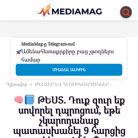
Перейти
к
контенту
MediaMag-ը Telegram-ում
Ամենահետաքրքիրը բաց չթողնելու
համար
ՄԻԱՆԱԼ ԱԼԻՔԻՆ
Գլխավոր
»
ԹԵՍՏԵՐ ԵՎ ԳԼՈՒԽԿՈՏՐՈՒԿՆԵՐ
ԹԵՍՏ. Դուք զուր եք
սովորել դպրոցում, եթե
չկարողանաք
պատասխանել 9 հարցից