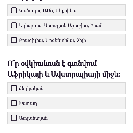
Կանադա, ԱՄՆ, Մեքսիկա
Եգիպտոս, Սաուդյան Արաբիա, Իրան
Բրազիլիա, Արգենտինա, Չիլի
Ո՞ր օվկիանոսն է գտնվում
Աֆրիկայի և Ավստրալիայի միջև։
Հնդկական
Խաղաղ
Ատլանտյան