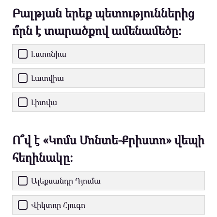
Բալթյան երեք պետություններից
ո՞րն է տարածքով ամենամեծը։
Էստոնիա
Լատվիա
Լիտվա
Ո՞վ է «Կոմս Մոնտե-Քրիստո» վեպի
հեղինակը։
Ալեքսանդր Դյումա
Վիկտոր Հյուգո