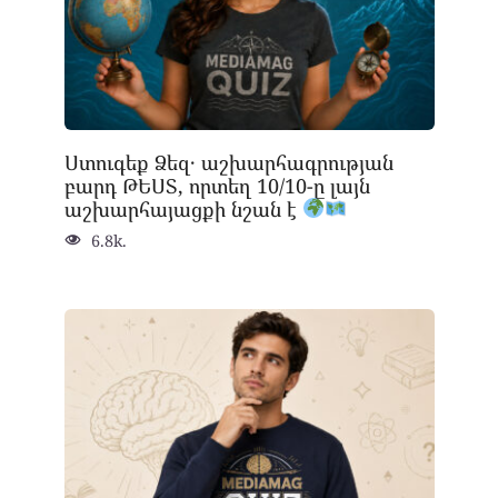
Ստուգեք Ձեզ․ աշխարհագրության
բարդ ԹԵՍՏ, որտեղ 10/10-ը լայն
աշխարհայացքի նշան է
6.8k.