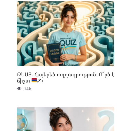
ԹԵՍՏ. Հայերեն ուղղագրություն։ Ո՞րն է
ճիշտ
✍
14k.