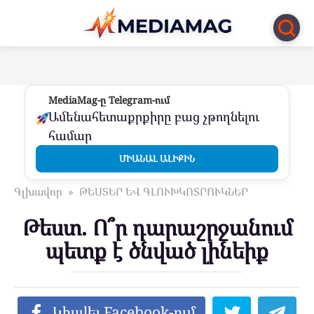
Перейти
к
контенту
MediaMag-ը Telegram-ում
Ամենահետաքրքիրը բաց չթողնելու
համար
ՄԻԱՆԱԼ ԱԼԻՔԻՆ
Գլխավոր
»
ԹԵՍՏԵՐ ԵՎ ԳԼՈՒԽԿՈՏՐՈՒԿՆԵՐ
Թեստ. Ո՞ր դարաշրջանում
պետք է ծնված լինեիք
Կիսվել Facebook-ում