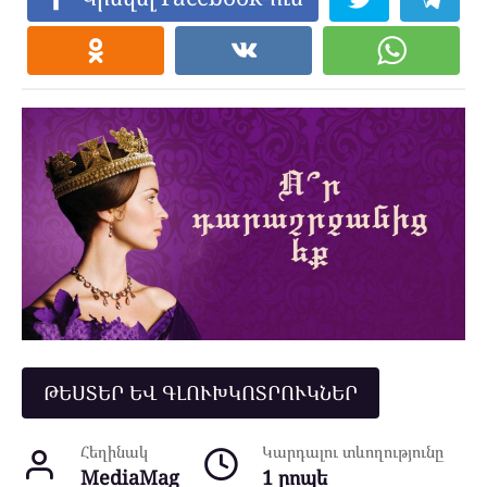
ԹԵՍՏԵՐ ԵՎ ԳԼՈՒԽԿՈՏՐՈՒԿՆԵՐ
Հեղինակ
Կարդալու տևողությունը
MediaMag
1 րոպե