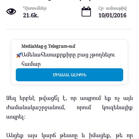
Դիտումներ
Հր․ ամսաթիվ
21.6k.
10/01/2016
MediaMag-ը Telegram-ում
Ամենահետաքրքիրը բաց չթողնելու
համար
ՄԻԱՆԱԼ ԱԼԻՔԻՆ
Ձեզ երբևէ թվացե՞լ է, որ ապրում եք ոչ այն
ժամանակաշրջանում, որում կուզենայիք
ապրել։
Անցեք այս կարճ թեստը և իմացեք, թե որ