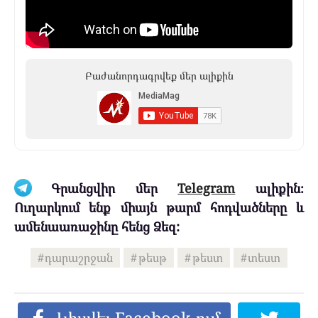
Բաժանորդագրվեք մեր ալիքին
Գրանցվիր մեր
Telegram
ալիքին։
Ուղարկում ենք միայն թարմ հոդվածները և
ամենաառաջինը հենց Ձեզ:
դարաշրջան
թեսթ
թեստ
տեստ
Կիսվել Facebook-ում