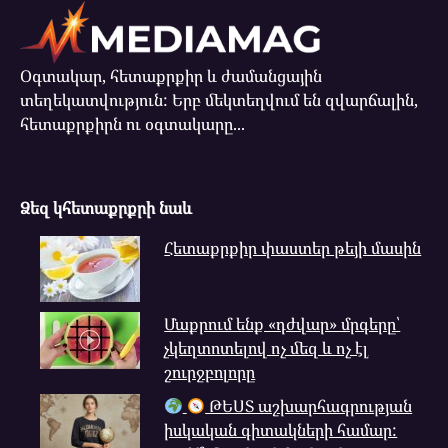
Օգտակար, հետաքրքիր և ժամանցային
տեղեկատվություն: Երբ մեկտեղվում են զվարճալին,
հետաքրքիրն ու օգտակարը...
Ձեզ կհետաքրքրի նաև
Հետաքրքիր փաստեր թեյի մասին
Մաքրում ենք «դժվար» մրգերը՝
չկեղտոտելով ոչ մեզ և ոչ էլ
շուրջբոլորը
ԹԵՍՏ աշխարհագրության
իսկական գիտակների համար: