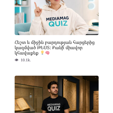
Հեշտ և միջին բարդության հարցերից
կազմված ԹԵՍՏ: Քանի՞ միավոր
կհավաքեք
10.1k.