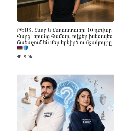
ԹԵՍՏ. Հայը և Հայաստանը։ 10 դժվար
հարց՝ նրանց համար, ովքեր իսկապես
ճանաչում են մեր երկիրն ու մշակույթը
9.9k.