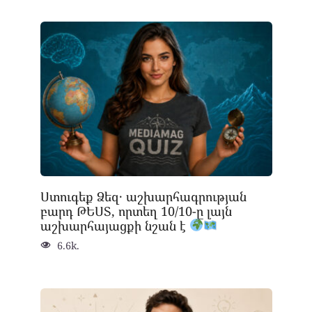
Ստուգեք Ձեզ․ աշխարհագրության
բարդ ԹԵՍՏ, որտեղ 10/10-ը լայն
աշխարհայացքի նշան է
6.6k.