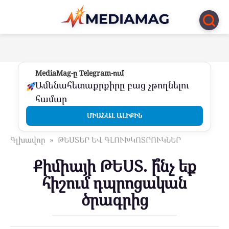
Перейти
к
контенту
MediaMag-ը Telegram-ում
Ամենահետաքրքիրը բաց չթողնելու
համար
ՄԻԱՆԱԼ ԱԼԻՔԻՆ
Գլխավոր
»
ԹԵՍՏԵՐ ԵՎ ԳԼՈՒԽԿՈՏՐՈՒԿՆԵՐ
Քիմիայի ԹԵՍՏ. ի՞նչ եք
հիշում դպրոցական
ծրագրից