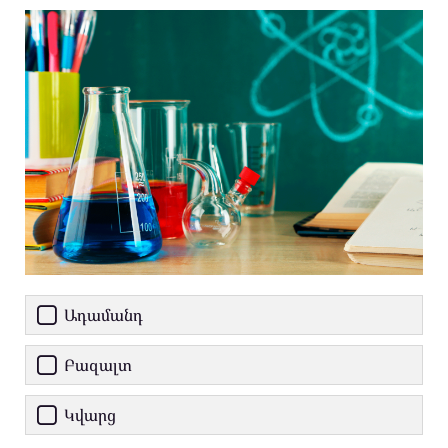
Ադամանդ
Բազալտ
Կվարց