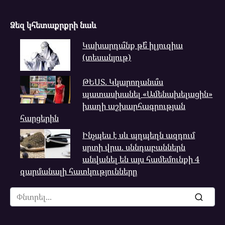
Ձեզ կհետաքրքրի նաև
Կախարդա՞նք թե՞ իլյուզիա
(տեսանյութ)
ԹԵՍՏ. Կկարողանա՞ս
պատասխանել «Ամենախելացին»
խաղի աշխարհագրության
հարցերին
Ինչպես է սև պղպեղն ազդում
սրտի վրա. սննդաբաններն
անվանել են այս համեմունքի 4
զարմանալի հատկությունները
Search
for: