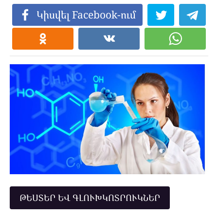
Կիսվել Facebook-ում
ԹԵՍՏԵՐ ԵՎ ԳԼՈՒԽԿՈՏՐՈՒԿՆԵՐ