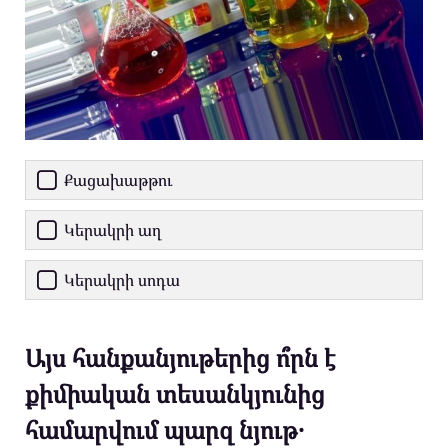
Քացախաթթու
Կերակրի աղ
Կերակրի սոդա
Այս հանքանյութերից ո՞րն է
քիմիական տեսանկյունից
համարվում պարզ նյութ․