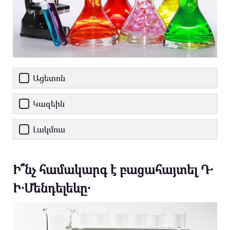
Ացետոն
Կազեին
Լակմուս
Ի՞նչ համակարգ է բացահայտել Դ․
Ի․Մենդելեևը․