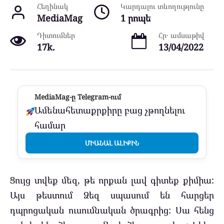
Հեղինակ
Կարդալու տևողությունը
MediaMag
1 րոպե
Դիտումներ
Հր․ ամսաթիվ
17k.
13/04/2022
MediaMag-ը Telegram-ում
Ամենահետաքրքիրը բաց չթողնելու
համար
ՄԻԱՆԱԼ ԱԼԻՔԻՆ
Ցույց տվեք մեզ, թե որքան լավ գիտեք քիմիա:
Այս թեստում Ձեզ սպասում են հարցեր
դպրոցական ուսումնական ծրագրից: Սա հենց