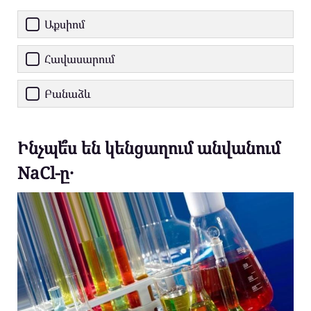
Աքսիոմ
Հավասարում
Բանաձև
Ինչպե՞ս են կենցաղում անվանում
NaCl-ը․