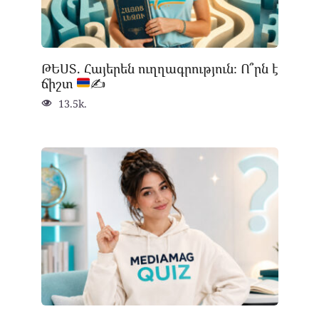
ԹԵՍՏ. Հայերեն ուղղագրություն։ Ո՞րն է
ճիշտ
✍
13.5k.