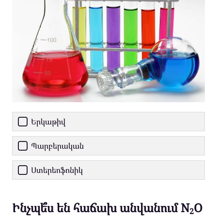
Երկաթիվ
Պարբերական
Ստերեոֆոնիկ
Ինչպե՞ս են հաճախ անվանում N
O
2