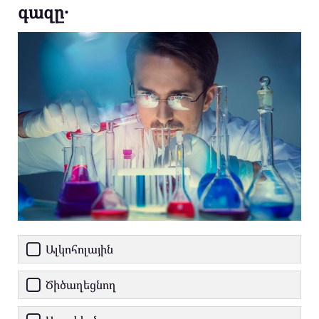
գազը․
Ալկոհոլային
Ծիծաղեցնող