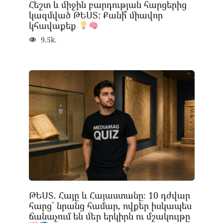
Հեշտ և միջին բարդության հարցերից
կազմված ԹԵՍՏ: Քանի՞ միավոր
կհավաքեք
9.5k.
ԹԵՍՏ. Հայը և Հայաստանը։ 10 դժվար
հարց՝ նրանց համար, ովքեր իսկապես
ճանաչում են մեր երկիրն ու մշակույթը