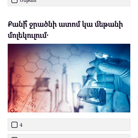
Քանի՞ ջրածնի ատոմ կա մեթանի
մոլեկուլում․
4