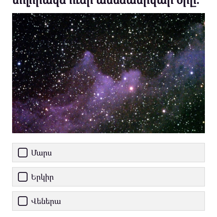
Մարս
Երկիր
Վեներա