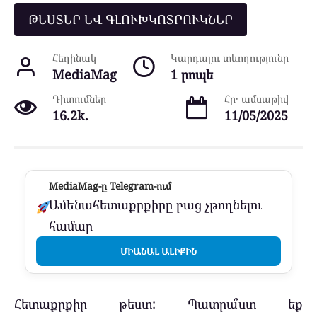
ԹԵՍՏԵՐ ԵՎ ԳԼՈՒԽԿՈՏՐՈՒԿՆԵՐ
Հեղինակ
Կարդալու տևողությունը
MediaMag
1 րոպե
Դիտումներ
Հր․ ամսաթիվ
16.2k.
11/05/2025
MediaMag-ը Telegram-ում
Ամենահետաքրքիրը բաց չթողնելու
համար
ՄԻԱՆԱԼ ԱԼԻՔԻՆ
Հետաքրքիր թեստ: Պատրա՞ստ եք