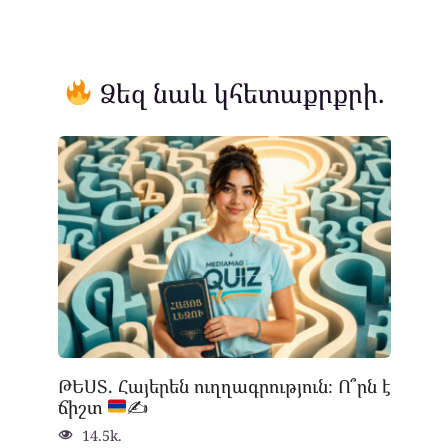
Ձեզ նաև կհետաքրքրի.
ԹԵՍՏ. Հայերեն ուղղագրություն։ Ո՞րն է
ճիշտ
✍
14.5k.