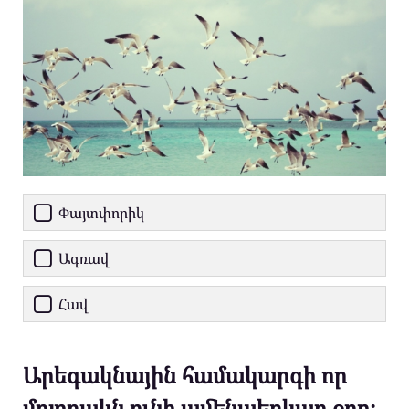
Փայտփորիկ
Ագռավ
Հավ
Արեգակնային համակարգի որ
մոլորակն ունի ամենաերկար օրը։