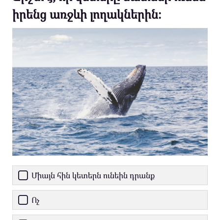
իրենց առջևի լողակներին։
Միայն հին կետերն ունեին դրանք
Ոչ