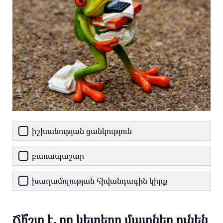
իշխանության ցանկություն
բառապաշար
խաղամոլության հիվանդագին կիրք
Ճի՞շտ է, որ կետերը մատներ ունեն