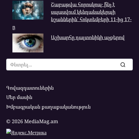
Շաբաթվա հորոսկոպ․ ի՞նչ է
սպասվում կենդանակերպի
նշաններին՝ հոկտեմբերի 11-ից 17-
ը
Աշխարհը դալտոնիկի աչքերով
Search
for:
Գովազդատուներին
Մեր մասին
Խմբագրական քաղաքականություն
© 2026 MediaMag.am