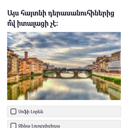
Այս հայտնի դերասանուհիներից
ո՞վ իտալացի չէ։
Սոֆի Լորեն
Ջինա Լոլոբրիջիդա