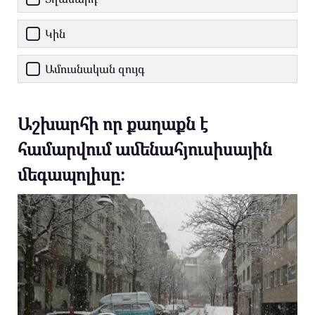
Կին
Ամուսնական զույգ
Աշխարհի որ քաղաքն է
համարվում ամենահյուսիսային
մեգապոլիսը։