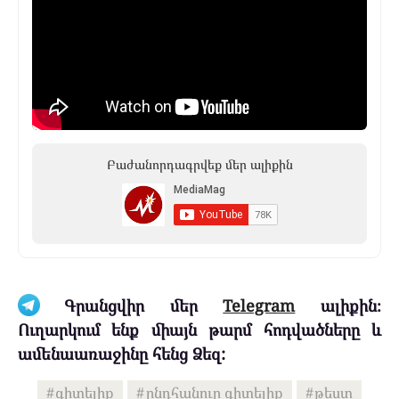
Բաժանորդագրվեք մեր ալիքին
Գրանցվիր մեր
Telegram
ալիքին։
Ուղարկում ենք միայն թարմ հոդվածները և
ամենաառաջինը հենց Ձեզ:
գիտելիք
ընդհանուր գիտելիք
թեստ