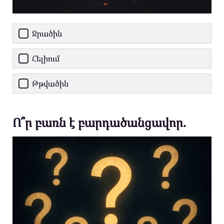
Ջրածին
Հելիում
Թթվածին
Ո՞ր բառն է բարդածանցավոր.