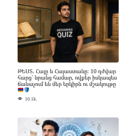
ԹԵՍՏ. Հայը և Հայաստանը։ 10 դժվար
հարց՝ նրանց համար, ովքեր իսկապես
ճանաչում են մեր երկիրն ու մշակույթը
10.1k.