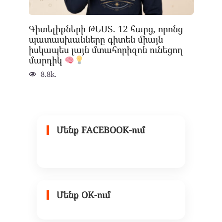
Գիտելիքների ԹԵՍՏ. 12 հարց, որոնց
պատասխանները գիտեն միայն
իսկապես լայն մտահորիզոն ունեցող
մարդիկ
8.8k.
Մենք FACEBOOK-ում
Մենք OK-ում