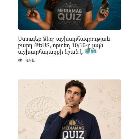
Ստուգեք Ձեզ․ աշխարհագրության
բարդ ԹԵՍՏ, որտեղ 10/10-ը լայն
աշխարհայացքի նշան է
6.9k.