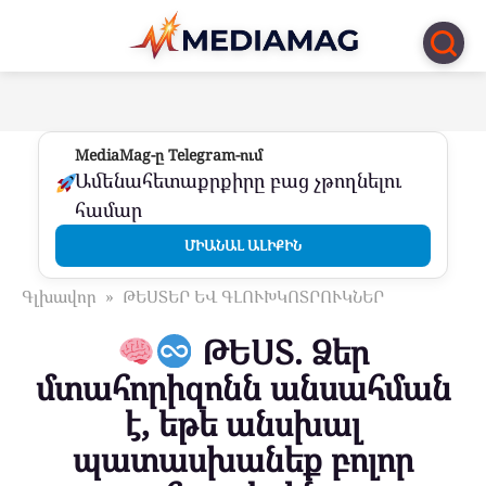
Перейти
к
контенту
MediaMag-ը Telegram-ում
Ամենահետաքրքիրը բաց չթողնելու
համար
ՄԻԱՆԱԼ ԱԼԻՔԻՆ
Գլխավոր
»
ԹԵՍՏԵՐ ԵՎ ԳԼՈՒԽԿՈՏՐՈՒԿՆԵՐ
ԹԵՍՏ. Ձեր
մտահորիզոնն անսահման
է, եթե անսխալ
պատասխանեք բոլոր