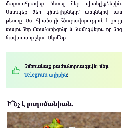
մարտահրավեր նետել ձեր գիտելիքներին։
Ստուգեք ձեր գիտելիքները՝ անցնելով այս
թեստը։ Սա հիանալի հնարավորություն է ցույց
տալու ձեր մտահորիզոնը և համոզվելու, որ ձեզ
հավասարը չկա։ Սկսե՞նք։
Չմոռանաք բաժանորդագրվել մեր
Telegram ալիքին
:
Ի՞նչ է լուդոմանիան.