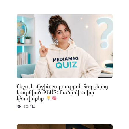
Հեշտ և միջին բարդության հարցերից
կազմված ԹԵՍՏ: Քանի՞ միավոր
կհավաքեք
10.4k.