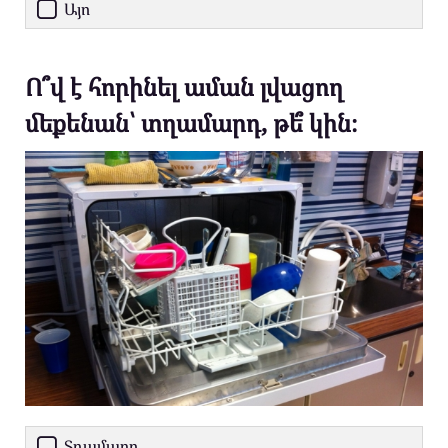
Այո
Ո՞վ է հորինել աման լվացող
մեքենան՝ տղամարդ, թե՞ կին։
Տղամարդ