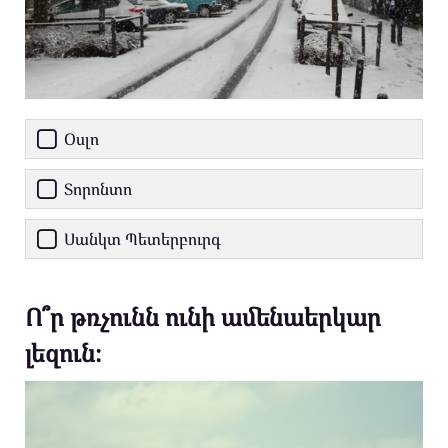
Օսլո
Տորոնտո
Սանկտ Պետերբուրգ
Ո՞ր թռչունն ունի ամենաերկար
լեզուն։