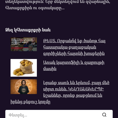
տեղեկատվություն: Երբ մեկտեղվում են զվարճալին,
հետաքրքիրն ու օգտակարը...
Ձեզ կհետաքրքրի նաև
ԹԵՍՏ. Որքանո՞վ եք ծանոթ հայ
հասարակա-քաղաքական
գործիչների հայտնի խոսքերին
Առակ կարտոֆիլի և զայրույթի
մասին
Նրանք սառն են երևում, բայց մեծ
սիրտ ունեն. ԿԵՆԴԱՆԱԿԵՐՊԻ
նշաններ, որոնք թաքցնում են
իրենց քնքուշ կողմը
Search