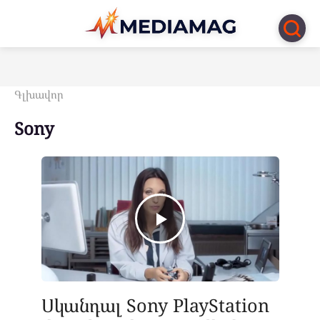
Перейти
к
контенту
Գլխավոր
Sony
Սկանդալ Sony PlayStation