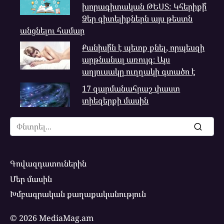
խորագիտական ԹԵՍՏ: Կհերիքի՞
Ձեր գիտելիքներն այս թեստն
անցնելու համար
Քանիսի՞ն է պետք քնել, որպեսզի
արթնանալ առույգ։ Այս
աղյուսակը ուղղակի գտածո է
17 զարմանահրաշ փաստ
տիեզերքի մասին
Search
for:
Գովազդատուներին
Մեր մասին
Խմբագրական քաղաքականություն
© 2026 MediaMag.am