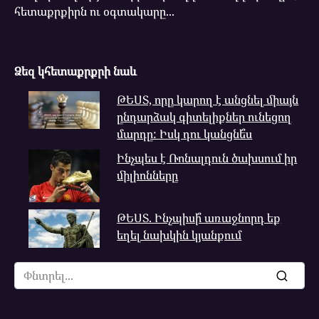
հետաքրքիրն ու օգտակարը...
Ձեզ կհետաքրքրի նաև
ԹԵՍՏ, որը կարող է անցնել միայն
ընդարձակ գիտելիքներ ունեցող
մարդը: Իսկ դու կանցնե՞ս
Ինչպես է Ռոնալդուն ծախսում իր
միլիոնները
ԹԵՍՏ. Ինչպիսի՞ առաջնորդ եք
եղել նախկին կյանքում
Search
for: