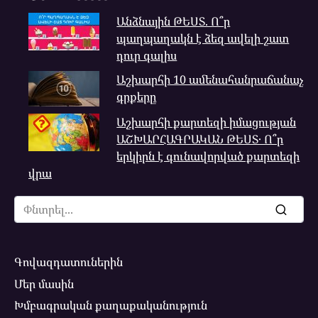
Անձնային ԹԵՍՏ. Ո՞ր
պաղպաղակն է ձեզ ավելի շատ
դուր գալիս
Աշխարհի 10 ամենահանրաճանաչ
գրքերը
Աշխարհի քարտեզի իմացության
ԱՇԽԱՐՀԱԳՐԱԿԱՆ ԹԵՍՏ․ Ո՞ր
երկիրն է գունավորված քարտեզի
վրա
Search
for:
Գովազդատուներին
Մեր մասին
Խմբագրական քաղաքականություն