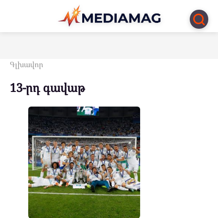
Перейти
к
контенту
Գլխավոր
13-րդ գավաթ