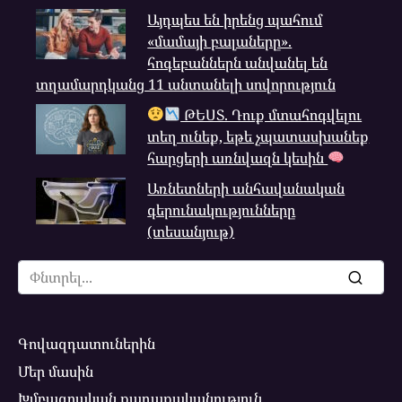
Այդպես են իրենց պահում
«մամայի բալաները».
հոգեբաններն անվանել են
տղամարդկանց 11 անտանելի սովորություն
ԹԵՍՏ. Դուք մտահոգվելու
տեղ ունեք, եթե չպատասխանեք
հարցերի առնվազն կեսին
Առնետների անհավանական
գերունակությունները
(տեսանյութ)
Search
for:
Գովազդատուներին
Մեր մասին
Խմբագրական քաղաքականություն