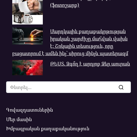
(ֆոտոշարք)
Մարդկային քաղաքակրթության
իրական շարժիչը մահվան վախն
է։ Շոկային տեսություն, որը
բացատրում է ամեն ինչ՝ սիրուց մինչև պատերազմ
ԹԵՍՏ. Ձգո՞ղ է արդյոք Ձեր աուրան
Search
for:
Գովազդատուներին
Մեր մասին
Խմբագրական քաղաքականություն