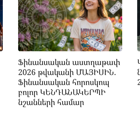
Ֆինանսական աստղաթափ
2026 թվականի ՄԱՅԻՍԻՆ.
Ֆինանսական հորոսկոպ
բոլոր ԿԵՆԴԱՆԱԿԵՐՊԻ
նշանների համար