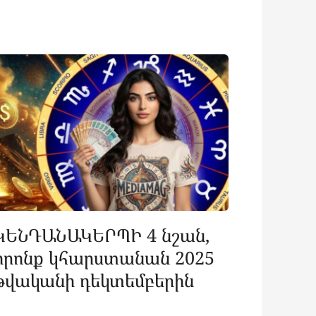
ԿԵՆԴԱՆԱԿԵՐՊԻ 4 նշան,
որոնք կհարստանան 2025
թվականի դեկտեմբերին