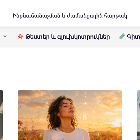
Ինքնաճանաչման և ժամանցային հարթակ
Թեստեր և գլուխկոտրուկներ
Գիտո