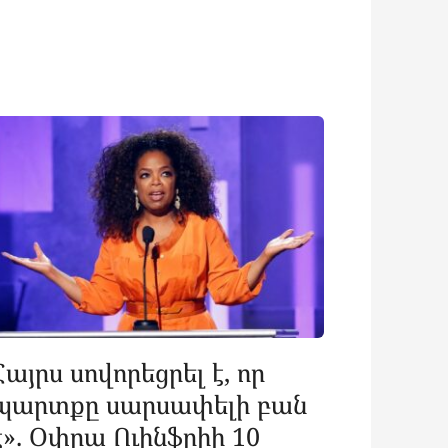
Հայրս սովորեցրել է, որ
պարտքը սարսափելի բան
է». Օփրա Ուինֆրիի 10