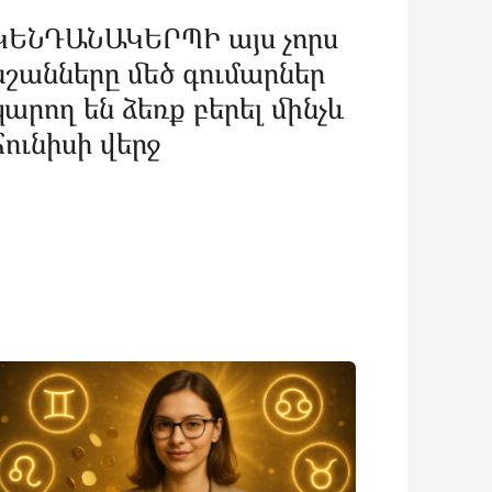
ԿԵՆԴԱՆԱԿԵՐՊԻ այս չորս
նշանները մեծ գումարներ
կարող են ձեռք բերել մինչև
հունիսի վերջ