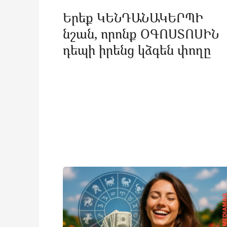
Երեք ԿԵՆԴԱՆԱԿԵՐՊԻ
նշան, որոնք ՕԳՈՍՏՈՍԻՆ
դեպի իրենց կձգեն փողը