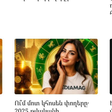
Ու՞մ մոտ կհոսեն փողերը․
2025 թվականի