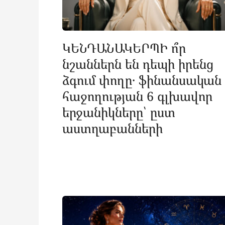
ԿԵՆԴԱՆԱԿԵՐՊԻ ո՞ր
նշաններն են դեպի իրենց
ձգում փողը․ ֆինանսական
հաջողության 6 գլխավոր
երջանիկները՝ ըստ
աստղաբանների