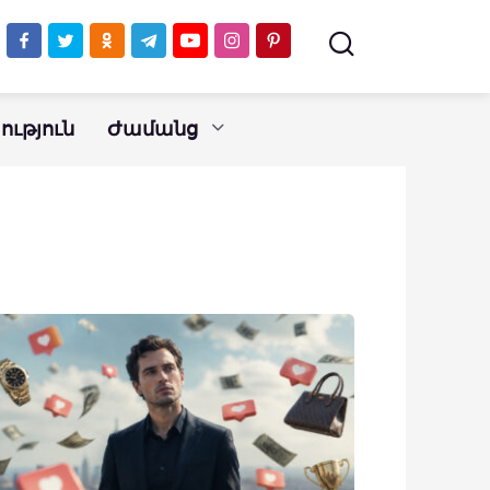
ւթյուն
Ժամանց