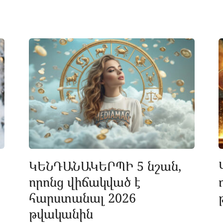
ԿԵՆԴԱՆԱԿԵՐՊԻ 5 նշան,
որոնց վիճակված է
հարստանալ 2026
թվականին