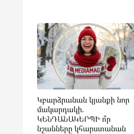
Կբարձրանան կյանքի նոր
մակարդակի.
ԿԵՆԴԱՆԱԿԵՐՊԻ ո՞ր
նշանները կհարստանան