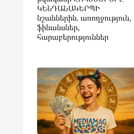
ԿԵՆԴԱՆԱԿԵՐՊԻ
նշաններին. առողջություն,
ֆինանսներ,
հարաբերություններ