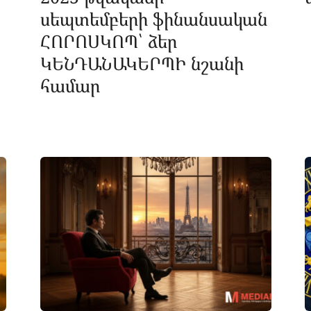
սեպտեմբերի ֆինանսական
ՀՈՐՈՍԿՈՊ՝ ձեր
ԿԵՆԴԱՆԱԿԵՐՊԻ նշանի
համար