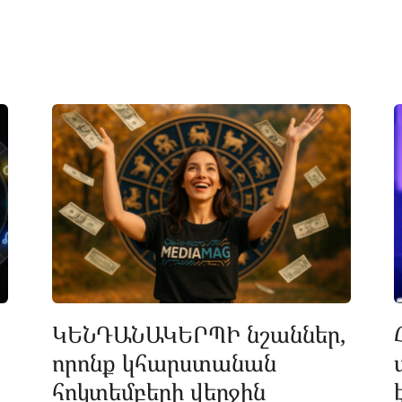
ԿԵՆԴԱՆԱԿԵՐՊԻ նշաններ,
որոնք կհարստանան
հոկտեմբերի վերջին