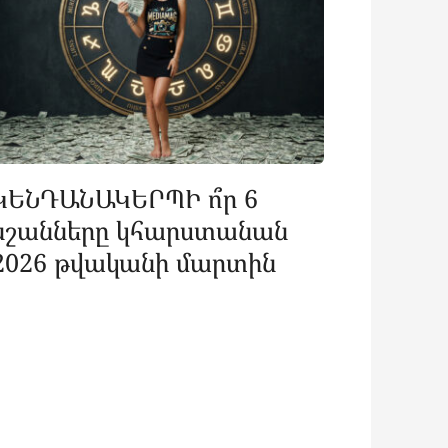
ԿԵՆԴԱՆԱԿԵՐՊԻ ո՞ր 6
նշանները կհարստանան
2026 թվականի մարտին