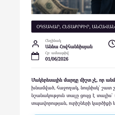
ՕԳՏԱԿԱՐ, ՀԵՏԱՔՐՔԻՐ, ԱՆՀԱՎԱ
Հեղինակ
Աննա Հովհաննիսյան
Հր․ ամսաթիվ
01/06/2026
Մակերեսային մարդը միշտ չէ, որ ան
խնամված, հաջողակ, նույնիսկ՝ շատ 
նշանակություն տալը ցույց է տալիս
տպավորության, ուրիշների կարծիքի և