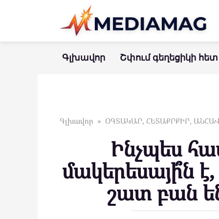
Перейти
к
контенту
Գլխավոր
Շփում գեղեցիկի հետ
Գլխավոր
»
ՕԳՏԱԿԱՐ, ՀԵՏԱՔՐՔԻՐ, ԱՆՀ
Ինչպես հա
մակերեսայի՞ն է, 
շատ բան ե