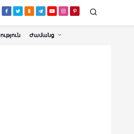
ւթյուն
Ժամանց