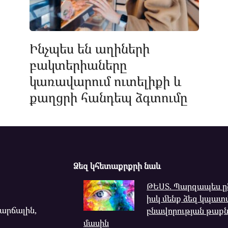
Ինչպես են աղիների
բակտերիաները
կառավարում ուտելիքի և
քաղցրի հանդեպ ձգտումը
Ձեզ կհետաքրքրի նաև
ԹԵՍՏ. Պարզապես ըն
իսկ մենք ձեզ կպատ
վարճալին,
բնավորության թաքն
մասին