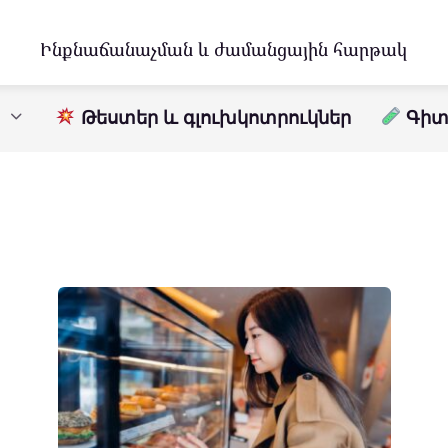
Ինքնաճանաչման և ժամանցային հարթակ
Թեստեր և գլուխկոտրուկներ
Գիտո