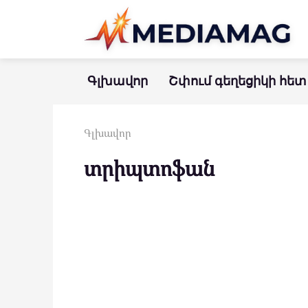
Перейти
к
контенту
Գլխավոր
Շփում գեղեցիկի հետ
Գլխավոր
տրիպտոֆան