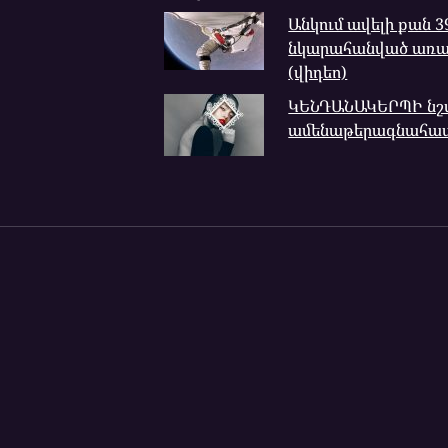
Անկում ավելի քան 3
նկարահանված առաջ
(վիդեո)
ԿԵՆԴԱՆԱԿԵՐՊԻ նշ
ամենաթերագնահատ