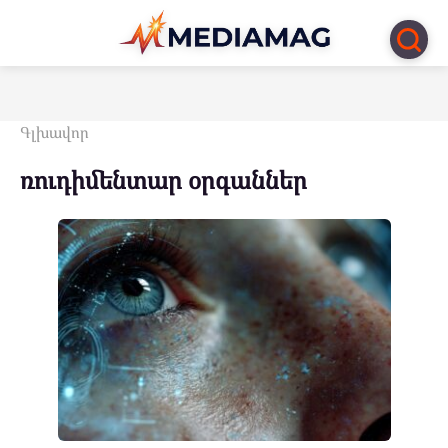
Перейти
к
контенту
Գլխավոր
ռուդիմենտար օրգաններ