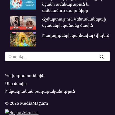
նշանի ամենաթաքուն և
ամենամութ գաղտնիքը
Ճշմարտություն Կենդանակերպի
նշանների կանանց մասին
Խաղալիքների կարնավալ (վիդեո)
Search
for:
Գովազդատուներին
Մեր մասին
Խմբագրական քաղաքականություն
© 2026 MediaMag.am