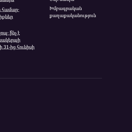
Խմբագրական
 համար․
քաղաքականություն
իքներ
․ ի՞նչ է
նակերպի
ի 31-ից հունիսի