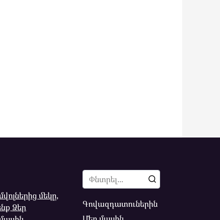
Search
for:
վոլներից մեկը,
Գովազդատուներին
նք Ձեր
Մեր մասին
մասին