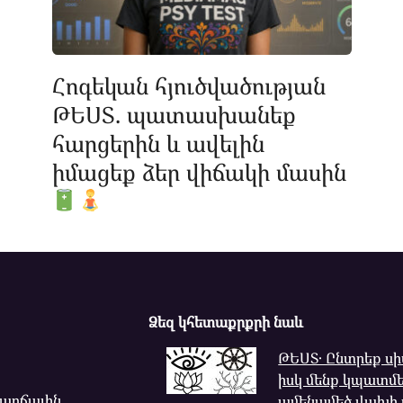
Հոգեկան հյուծվածության
ԹԵՍՏ. պատասխանեք
հարցերին և ավելին
իմացեք ձեր վիճակի մասին
Ձեզ կհետաքրքրի նաև
ԹԵՍՏ․ Ընտրեք սիմ
իսկ մենք կպատմե
վարճալին,
ամենամեծ վախի 