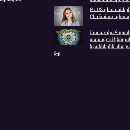
ԹԵՍՏ գիտակների
Ընդհանուր գիտել
Շաբաթվա հորոսկոպ
սպասվում կենդա
նշաններին՝ մայիս
6-ը