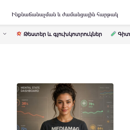
Ինքնաճանաչման և ժամանցային հարթակ
Թեստեր և գլուխկոտրուկներ
Գիտո