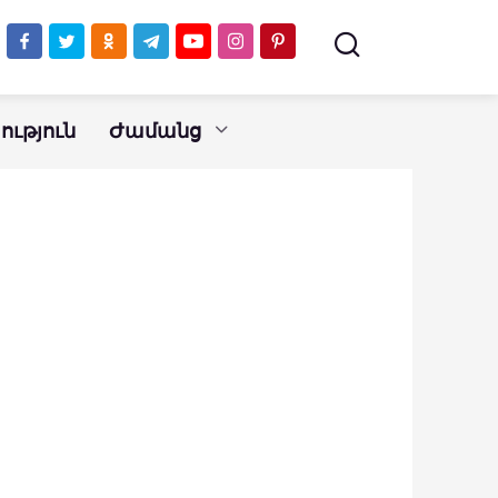
ւթյուն
Ժամանց