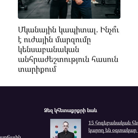
Մկանային կապիտալ. Ինչո՞ւ
է ուժային մարզումը
կենսաբանական
անհրաժեշտություն հասուն
տարիքում
Ձեզ կհետաքրքրի նաև
15 հոգեբանական հն
կարող են օգտակար լ
վարճալին,