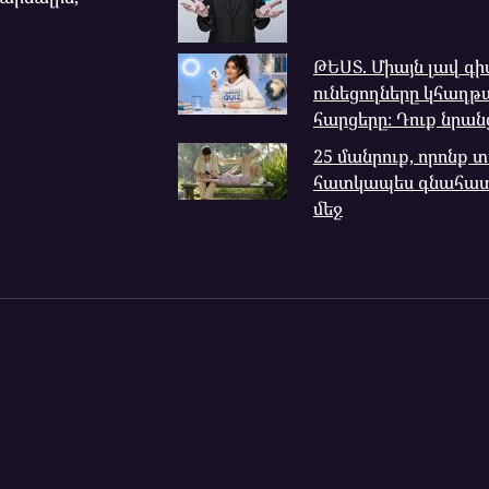
ԹԵՍՏ. Միայն լավ գի
ունեցողները կհաղթ
հարցերը։ Դուք նրանց
25 մանրուք, որոնք
հատկապես գնահատո
մեջ