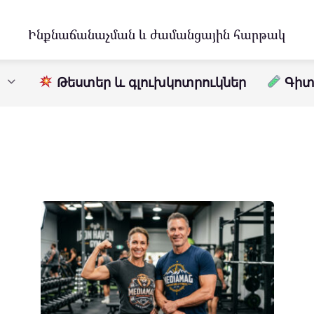
Ինքնաճանաչման և ժամանցային հարթակ
Թեստեր և գլուխկոտրուկներ
Գիտո