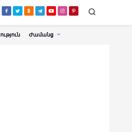
ւթյուն
Ժամանց