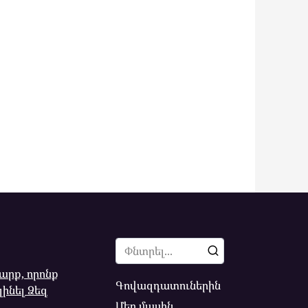
Search
for:
արք, որոնք
Գովազդատուներին
ինել Ձեզ
Մեր մասին