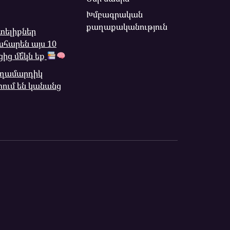
Խմբագրական
քաղաքականություն
տելիքներ
ահարեն այս 10
ից մե՞կն եք
 տղամարդիկ
ւմ են կանանց