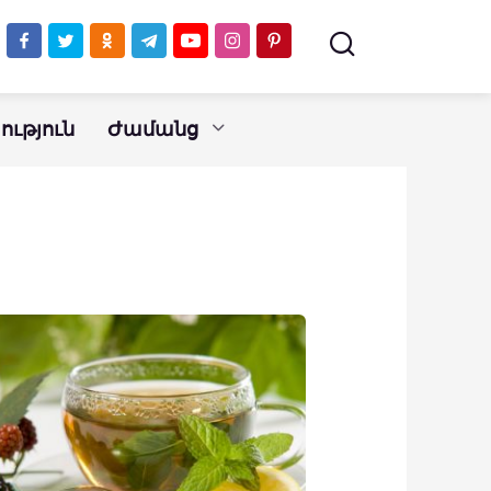
ւթյուն
Ժամանց