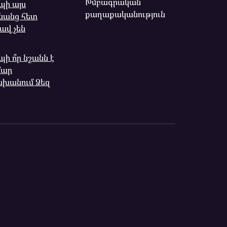
Խմբագրական
պի այս
քաղաքականություն
նանց հետ
ավ չեն
ի ո՞ր նշանն է
մար
խանում Ձեզ