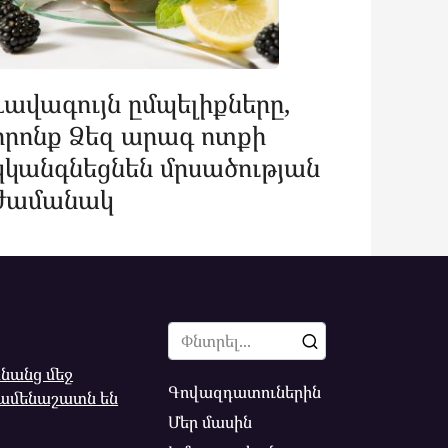
Լավագույն ըմպելիքները,
որոնք Ձեզ արագ ոտքի
կկանգնեցնեն մրսածության
ժամանակ
Search
for:
անանց մեջ
Գովազդատուներին
ամենաշատն են
Մեր մասին