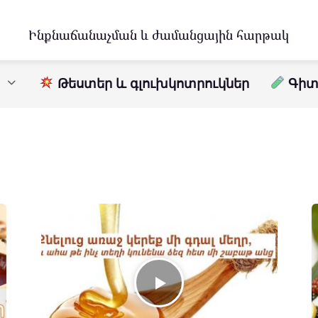
Ինքնաճանաչման և ժամանցային հարթակ
Թեստեր և գլուխկոտրուկներ
Գիտո