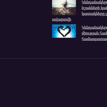
Կենդանակեր
նշանների կա
կատակները լ
ավարտվի
Կենդանակերպ
միության հա
համապատաս