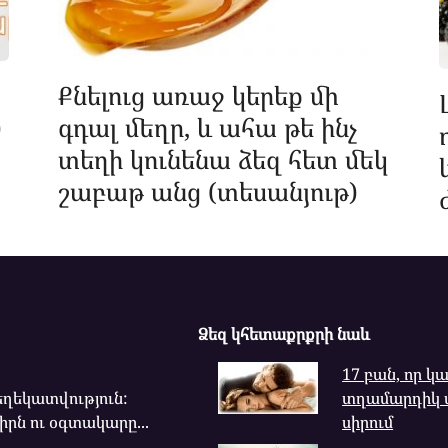
Քնելուց առաջ կերեք մի
)
գդալ մեղր, և ահա թե ինչ
տեղի կունենա ձեզ հետ մեկ
շաբաթ անց (տեսանյութ)
Ձեզ կհետաքրքրի նաև
17 բան, որ կ
ղեկատվություն:
տղամարդիկ 
րն ու օգտակարը...
սիրում