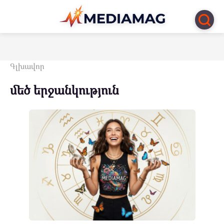
Перейти
к
контенту
Գլխավոր
մեծ երջանկություն