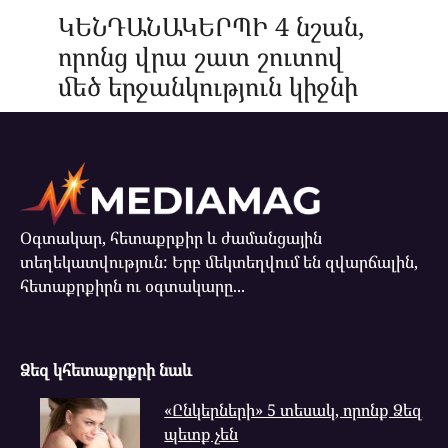
ԿԵՆԴԱՆԱԿԵՐՊԻ 4 նշան,
որոնց վրա շատ շուտով
մեծ երջանկություն կիջնի
Օգտակար, հետաքրքիր և ժամանցային
տեղեկատվություն: Երբ մեկտեղվում են զվարճալին,
հետաքրքիրն ու օգտակարը...
Ձեզ կհետաքրքրի նաև
«Ընկերների» 5 տեսակ, որոնք Ձեզ
պետք չեն