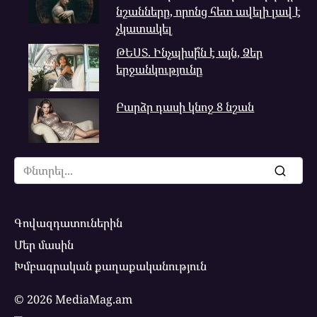
նշանները, որոնց հետ ավելի լավ է
չկատակել
ԹԵՍՏ. Ինչպիսի՞ն է այն, Ձեր
երջանկությունը
Բարձր դասի կնոջ 8 նշան
Search
for:
Գովազդատուներին
Մեր մասին
Խմբագրական քաղաքականություն
© 2026 MediaMag.am