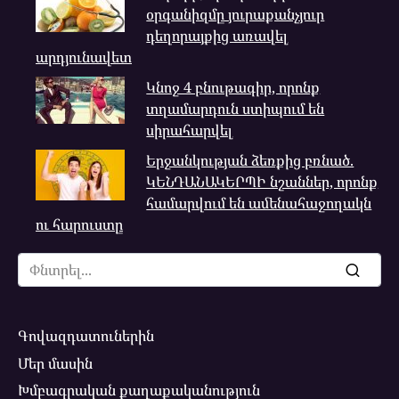
օրգանիզմը յուրաքանչյուր
դեղորայքից առավել
արդյունավետ
Կնոջ 4 բնութագիր, որոնք
տղամարդուն ստիպում են
սիրահարվել
Երջանկության ձեռքից բռնած.
ԿԵՆԴԱՆԱԿԵՐՊԻ նշաններ, որոնք
համարվում են ամենահաջողակն
ու հարուստը
Search
for:
Գովազդատուներին
Մեր մասին
Խմբագրական քաղաքականություն