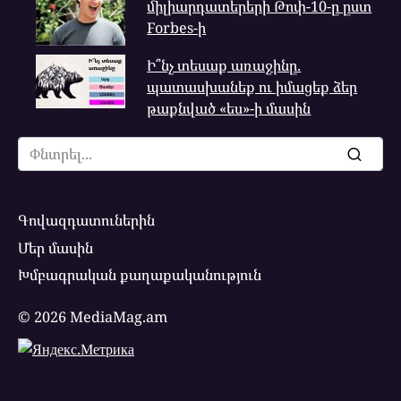
միլիարդատերերի Թոփ-10-ը ըստ
Forbes-ի
Ի՞նչ տեսաք առաջինը.
պատասխանեք ու իմացեք ձեր
թաքնված «ես»-ի մասին
Search
for:
Գովազդատուներին
Մեր մասին
Խմբագրական քաղաքականություն
© 2026 MediaMag.am