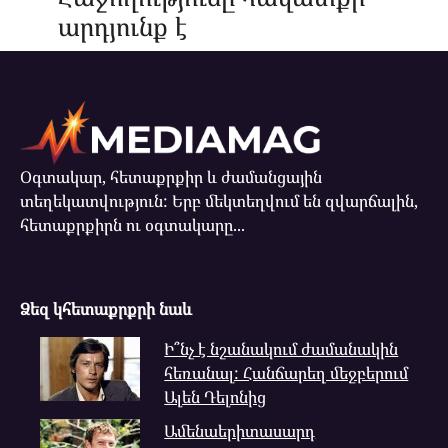
արդյունք է
Օգտակար, հետաքրքիր և ժամանցային
տեղեկատվություն: Երբ մեկտեղվում են զվարճալին,
հետաքրքիրն ու օգտակարը...
Ձեզ կհետաքրքրի նաև
Ի՞նչ է նշանակում ժամանակին
հեռանալ: Հանճարեղ մեջբերում
Ալեն Դելոնից
Ամենաերիտասարդ