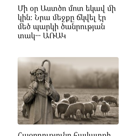
Մի օր Աստծո մոտ եկավ մի
կին։ Նրա մեջքը ճկվել էր
մեծ պարկի ծանրության
տակ․․․ ԱՌԱԿ
Հաջողությունը հավատքի