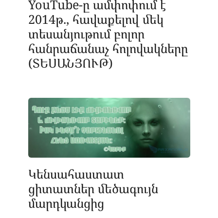
YouTube-ը ամփոփում է
2014թ., հավաքելով մեկ
տեսանյութում բոլոր
հանրաճանաչ հոլովակները
(ՏԵՍԱՆՅՈՒԹ)
Կենսահաստատ
ցիտատներ մեծագույն
մարդկանցից