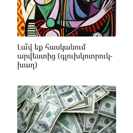
Լա՞վ եք հասկանում
արվեստից (գլուխկոտրուկ-
խաղ)