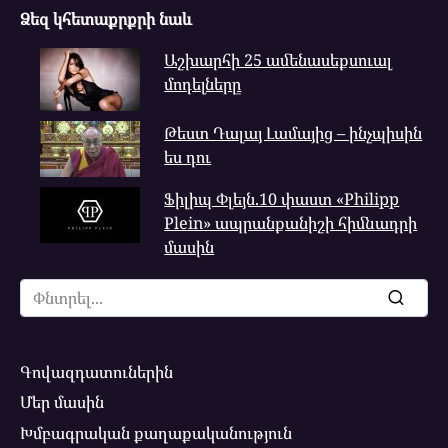
Ձեզ կհետաքրքրի նաև
Աշխարհի 25 ամենասեքսուալ
մոդելները
Թեստ Դալայ Լամայից – ինչպիսին
ես դու
Ֆիլիպ Փլեյն.10 փաստ «Philipp
Plein» ապրանքանիշի հիմնադրի
մասին
Search
for:
Գովազդատուներին
Մեր մասին
Խմբագրական քաղաքականություն