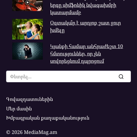
երգը սիմֆոնիկ նվագախմբի
կատարմամբ
Օգտակա՞ր է արդյոք շատ ջուր
խմելը
Կյանքի համար անհրաժեշտ 10
հմտություններ, որ չեն
սովորեցնում դպրոցում
Search
for:
Գովազդատուներին
Մեր մասին
Խմբագրական քաղաքականություն
© 2026 MediaMag.am