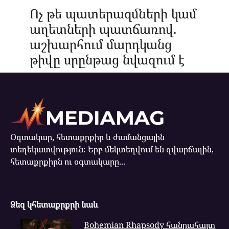
Ոչ թե պատերազմների կամ
աղետների պատճառով.
աշխարհում մարդկանց
թիվը սրընթաց նվազում է
Օգտակար, հետաքրքիր և ժամանցային
տեղեկատվություն: Երբ մեկտեղվում են զվարճալին,
հետաքրքիրն ու օգտակարը...
Ձեզ կհետաքրքրի նաև
Bohemian Rhapsody հանրահայտ