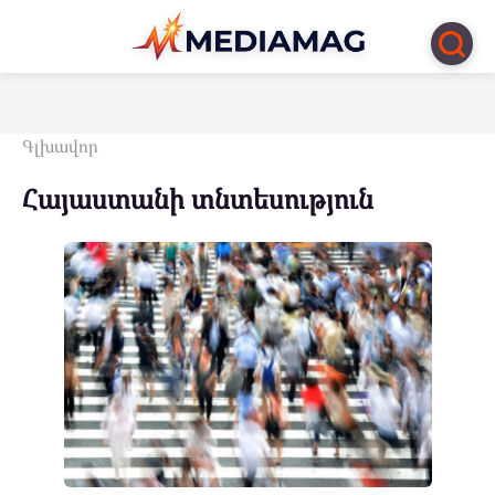
Перейти
к
контенту
Գլխավոր
Հայաստանի տնտեսություն