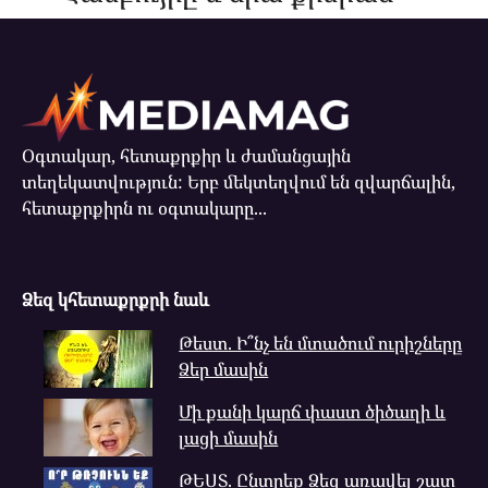
Օգտակար, հետաքրքիր և ժամանցային
տեղեկատվություն: Երբ մեկտեղվում են զվարճալին,
հետաքրքիրն ու օգտակարը...
Ձեզ կհետաքրքրի նաև
Թեստ. Ի՞նչ են մտածում ուրիշները
Ձեր մասին
Մի քանի կարճ փաստ ծիծաղի և
լացի մասին
ԹԵՍՏ. Ընտրեք Ձեզ առավել շատ