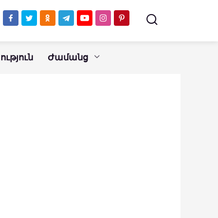
ւթյուն
Ժամանց