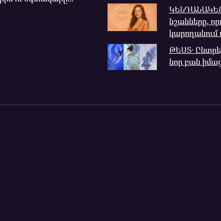
ԿԵՆԴԱՆԱԿԵՐ
նշանները, որ
կարողանում 
ԹԵՍՏ․ Ընտրե
նոր բան իմա