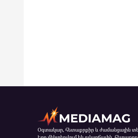
Օգտակար, հետաքրքիր և ժամանցային տե
Երբ մեկտեղվում են զվարճալին, հետաքրքի