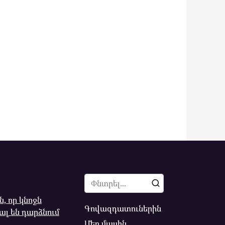
Search
for:
ն, որ կնոջն
Գովազդատուներին
ալ են դարձնում
Մեր մասին