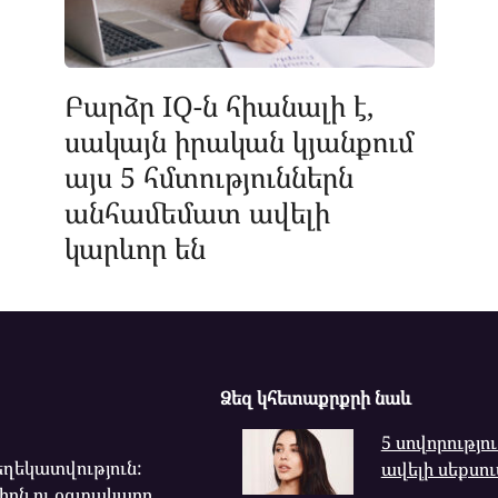
Բարձր IQ-ն հիանալի է,
սակայն իրական կյանքում
այս 5 հմտություններն
անհամեմատ ավելի
կարևոր են
Ձեզ կհետաքրքրի նաև
5 սովորությու
ղեկատվություն:
ավելի սեքսու
րն ու օգտակարը...