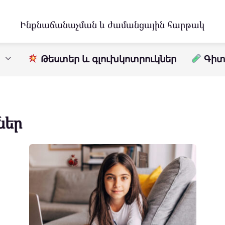
Ինքնաճանաչման և ժամանցային հարթակ
Թեստեր և գլուխկոտրուկներ
Գիտո
ներ