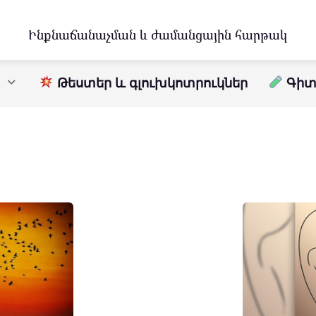
Ինքնաճանաչման և ժամանցային հարթակ
Թեստեր և գլուխկոտրուկներ
Գիտո