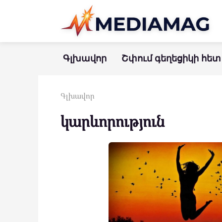
Перейти
к
контенту
Գլխավոր
Շփում գեղեցիկի հետ
Գլխավոր
կարևորություն