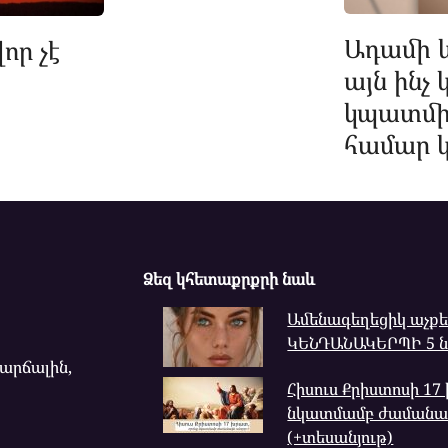
Ադամի և
որ չէ
այն ինչ 
կպատմի,
համար կ
Ձեզ կհետաքրքրի նաև
Ամենագեղեցիկ աչք
ԿԵՆԴԱՆԱԿԵՐՊԻ 5 
վարճալին,
Հիսուս Քրիստոսի 17
նկատմամբ ժամանակ
(+տեսանյութ)