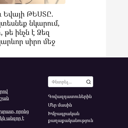
 Եվայի ԹԵՍՏԸ.
կտեսնեք նկարում,
 թե ինչն է Ձեզ
արևոր սիրո մեջ
Search
for:
երով
Գովազդատուներին
նշան
Մեր մասին
 խրատ, որոնց
Խմբագրական
ն անզոր է
քաղաքականություն