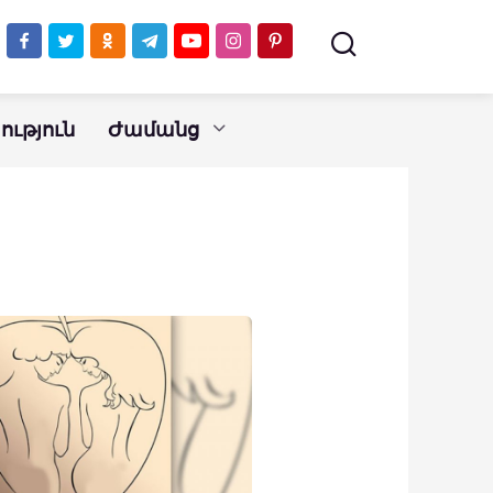
ւթյուն
Ժամանց