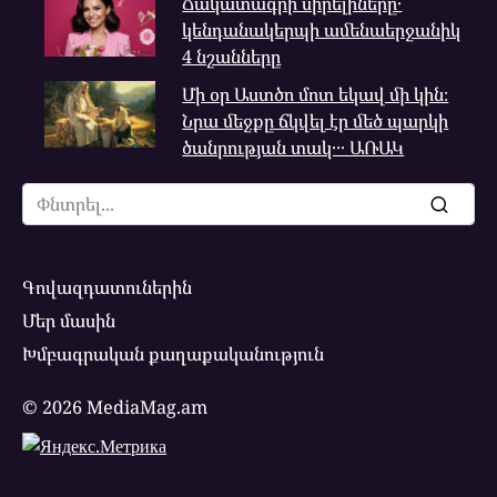
Ճակատագրի սիրելիները․
կենդանակերպի ամենաերջանիկ
4 նշանները
Մի օր Աստծո մոտ եկավ մի կին։
Նրա մեջքը ճկվել էր մեծ պարկի
ծանրության տակ․․․ ԱՌԱԿ
Search
for:
Գովազդատուներին
Մեր մասին
Խմբագրական քաղաքականություն
© 2026 MediaMag.am