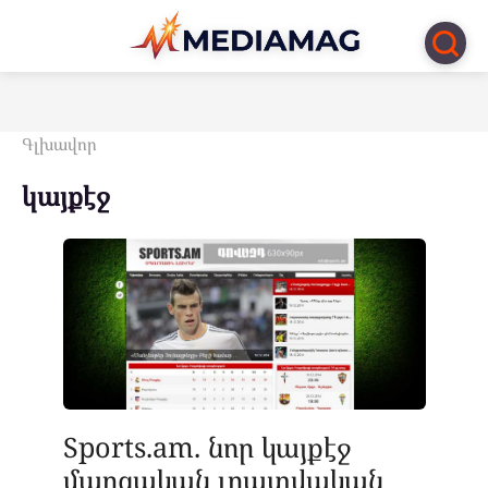
Перейти
к
контенту
Գլխավոր
կայքէջ
Sports.am. նոր կայքէջ
մարզական լրատվական