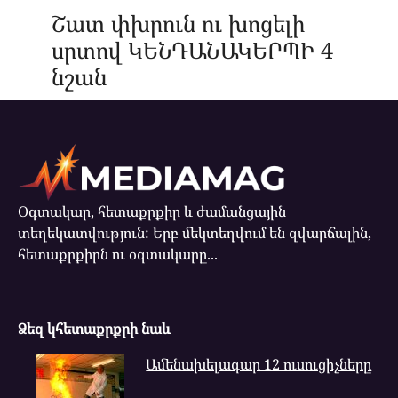
Շատ փխրուն ու խոցելի
սրտով ԿԵՆԴԱՆԱԿԵՐՊԻ 4
նշան
Օգտակար, հետաքրքիր և ժամանցային
տեղեկատվություն: Երբ մեկտեղվում են զվարճալին,
հետաքրքիրն ու օգտակարը...
Ձեզ կհետաքրքրի նաև
Ամենախելագար 12 ուսուցիչները