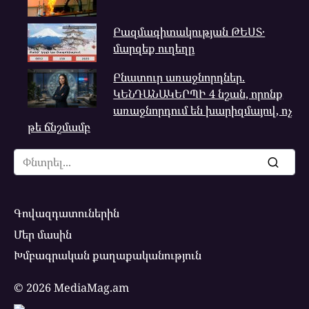
Բազմագիտակության ԹԵՍՏ․
մարզեք ուղեղը
Բնատուր առաջնորդներ.
ԿԵՆԴԱՆԱԿԵՐՊԻ 4 նշան, որոնք
առաջնորդում են խարիզմայով, ոչ
թե ճնշմամբ
Search
for:
Գովազդատուներին
Մեր մասին
Խմբագրական քաղաքականություն
© 2026 MediaMag.am