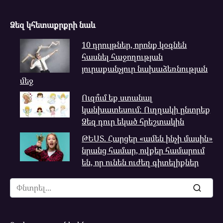
Ձեզ կհետաքրքրի նաև
10 դրույթներ, որոնք կօգնեն
հասնել հաջողության
յուրաքանչյուր նախաձեռնության
մեջ
Ուզո՞ւմ եք ստանալ
կանխատեսում: Ուղղակի ընտրեք
Ձեզ դուր եկած հրեշտակին
ԹԵՍՏ. Հարցեր «ամեն ինչի մասին»
նրանց համար, ովքեր համարում
են, որ ունեն ուժեղ գիտելիքներ
Search
for: