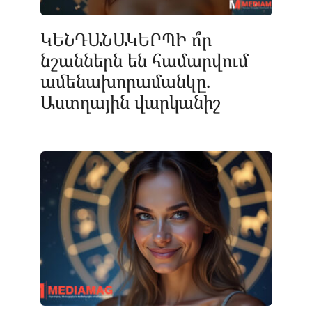
ԿԵՆԴԱՆԱԿԵՐՊԻ ո՞ր
նշաններն են համարվում
ամենախորամանկը.
Աստղային վարկանիշ