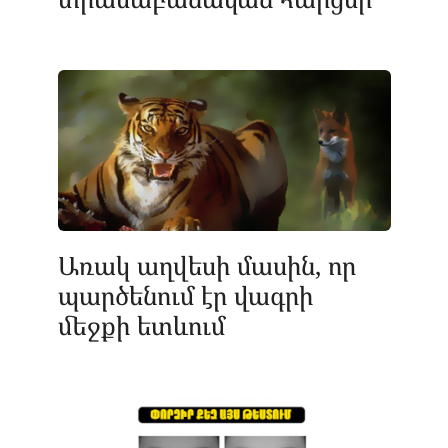
Առակ աղվեսի մասին, որ
պարծենում էր վագրի
մեջքի ետևում