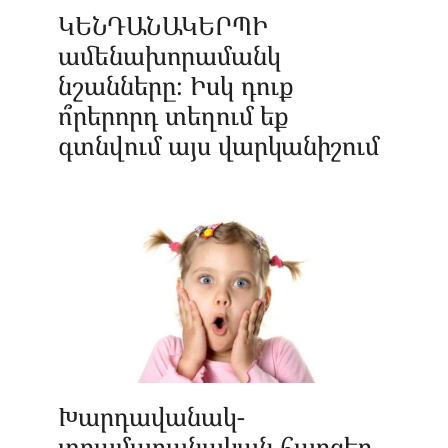
ԿԵՆԴԱՆԱԿԵՐՊԻ
ամենախորամանկ
նշանները։ Իսկ դուք
ո՞րերորդ տեղում եք
գտնվում այս վարկանիշում
Խարդավանակ-
տրամաբանական հարցեր