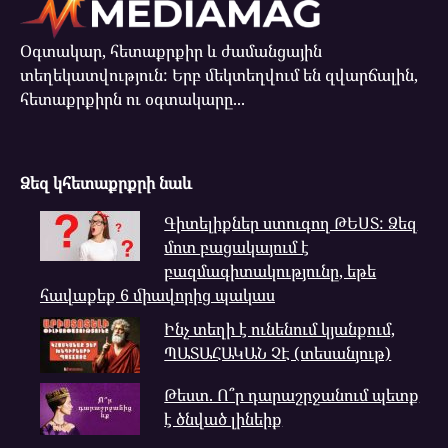
Օգտակար, հետաքրքիր և ժամանցային
տեղեկատվություն: Երբ մեկտեղվում են զվարճալին,
հետաքրքիրն ու օգտակարը...
Ձեզ կհետաքրքրի նաև
Գիտելիքներ ստուգող ԹԵՍՏ: Ձեզ
մոտ բացակայում է
բազմագիտակությունը, եթե
հավաքեք 6 միավորից պակաս
Ինչ տեղի է ունենում կյանքում,
ՊԱՏԱՀԱԿԱՆ ՉԷ (տեսանյութ)
Թեստ. Ո՞ր դարաշրջանում պետք
է ծնված լինեիք