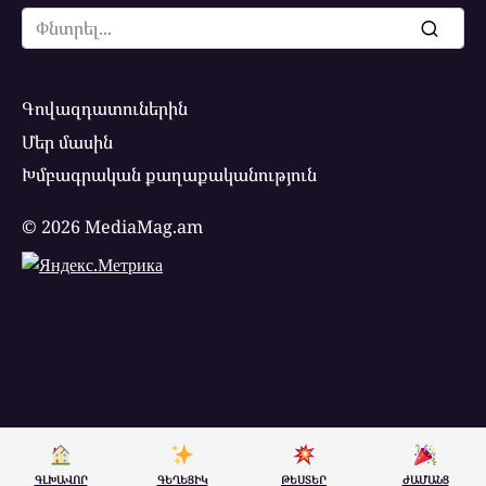
Search
for:
Գովազդատուներին
Մեր մասին
Խմբագրական քաղաքականություն
© 2026 MediaMag.am
ԳԼԽԱՎՈՐ
ԳԵՂԵՑԻԿ
ԹԵՍՏԵՐ
ԺԱՄԱՆՑ