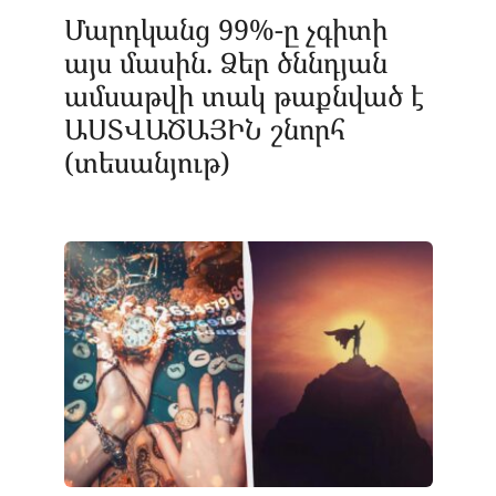
Մարդկանց 99%-ը չգիտի
այս մասին. Ձեր ծննդյան
ամսաթվի տակ թաքնված է
ԱՍՏՎԱԾԱՅԻՆ շնորհ
(տեսանյութ)