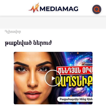
Перейти
к
контенту
Գլխավոր
թաքնված ներուժ