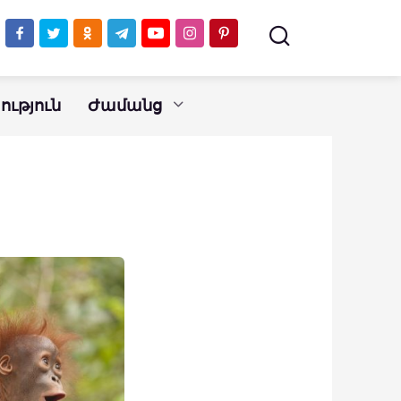
ւթյուն
Ժամանց