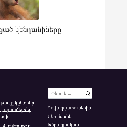
ցած կենդանիները
Search
for:
ր թագը կընտրեք՝
Գովազդատուներին
 է պատմել Ձեր
Մեր մասին
մասին
Խմբագրական
4 ամենաթույլ