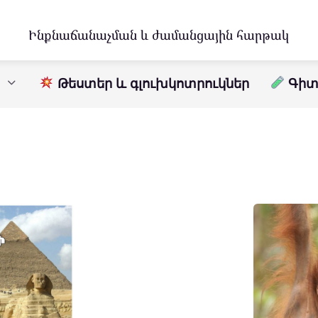
Ինքնաճանաչման և ժամանցային հարթակ
Թեստեր և գլուխկոտրուկներ
Գիտո