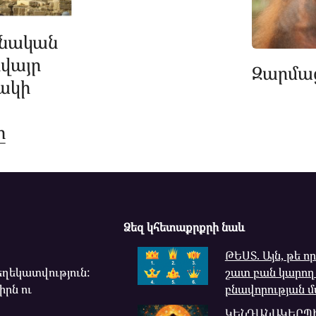
անական
իվայր
Զարմա
ակի
ը
Ձեզ կհետաքրքրի նաև
ԹԵՍՏ. Այն, թե ո
ղեկատվություն:
շատ բան կարող
իրն ու
բնավորության 
ԿԵՆԴԱՆԱԿԵՐՊԻ 