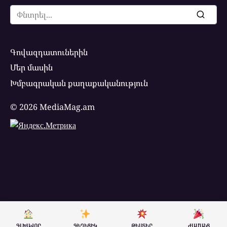
Search
for:
Գովազդատուներին
Մեր մասին
Խմբագրական քաղաքականություն
© 2026 MediaMag.am
ԳԼԽԱՎՈՐ
ԳԵՂԵՑԻԿ
ԹԵՍՏԵՐ
ԺԱՄԱՆՑ