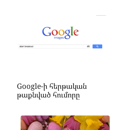
Google-ի հերթական
թաքնված հումորը