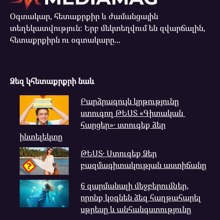
Օգտակար, հետաքրքիր և ժամանցային
տեղեկատվություն: Երբ մեկտեղվում են զվարճալին,
հետաքրքիրն ու օգտակարը...
Ձեզ կհետաքրքրի նաև
Բարձրագույն կրթությունը
ստուգող ԹԵՍՏ «Գիտական ​​
հարցեր»․ ստուգեք ձեր
ինտելեկտը
ԹԵՍՏ․ Ստուգեք Ձեր
բազմագիտակության աստիճանը
6 զարմանալի մեջբերումներ,
որոնք կօգնեն ձեզ հաղթահարել
սթրեսը և անհանգստությունը