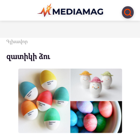
Перейти
к
контенту
Գլխավոր
զատիկի ձու