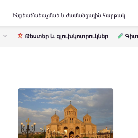
Ինքնաճանաչման և ժամանցային հարթակ
Թեստեր և գլուխկոտրուկներ
Գիտո