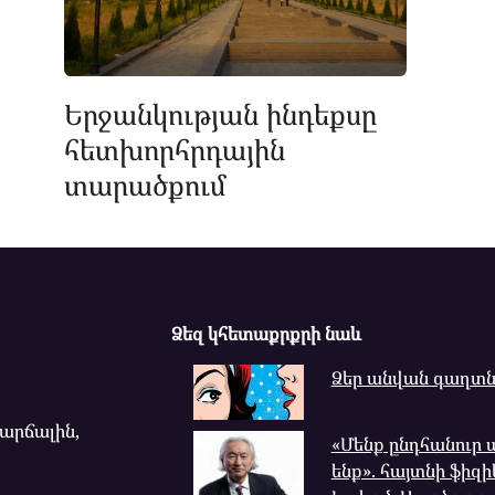
Երջանկության ինդեքսը
հետխորհրդային
տարածքում
Ձեզ կհետաքրքրի նաև
Ձեր անվան գաղտն
վարճալին,
«Մենք ընդհանուր 
ենք». հայտնի ֆիզ