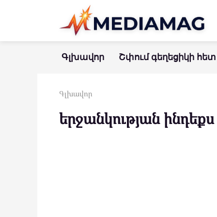
Перейти
к
контенту
Գլխավոր
Շփում գեղեցիկի հետ
Գլխավոր
երջանկության ինդեքս