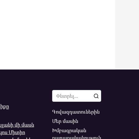
Search
for:
իքը
Գովազդատուներին
Մեր մասին
պլանի մի մասն
Խմբագրական
իկոս Միտիո
քաղաքականություն