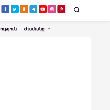
ւթյուն
Ժամանց