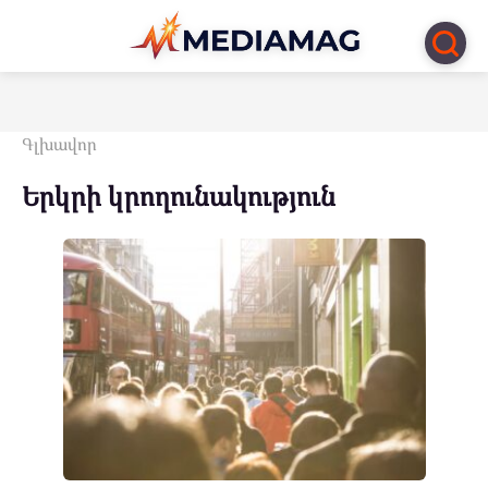
Перейти
к
контенту
Գլխավոր
Երկրի կրողունակություն