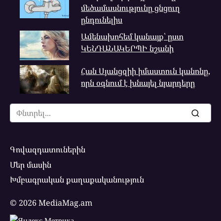
մեծամասնությունը ցնցուղ
ընդունելիս
Ամենախոհեմ կանայք՝ ըստ
ԿԵՆԴԱՆԱԿԵՐՊԻ նշանի
Հան Սյանցզիի իմաստուն կանոնը,
որն օգնում է խնայել նյարդերը
Search
for:
Գովազդատուներին
Մեր մասին
Խմբագրական քաղաքականություն
© 2026 MediaMag.am