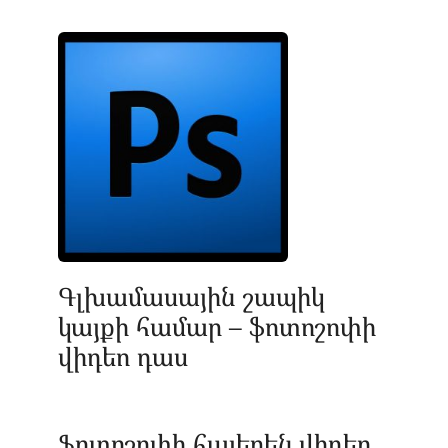
Գլխամասային շապիկ
կայքի համար – ֆոտոշոփի
վիդեո դաս
Ֆոտոշոփի հայերեն վիդեո