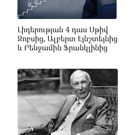
Լիդերության 4 դաս Սթիվ
Ջոբսից, Ալբերտ Էյնշտեյնից
և Բենջամին Ֆրանկլինից