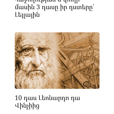
մասին 3 դասը իր դստերը՝
Լեյլային
10 դաս Լեոնարդո դա
Վինչիից