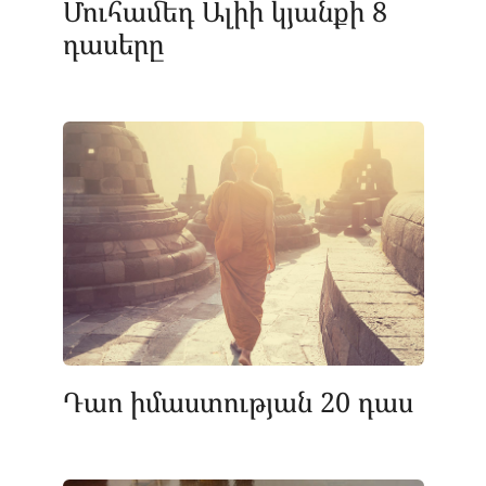
Մուհամեդ Ալիի կյանքի 8
դասերը
Դաո իմաստության 20 դաս