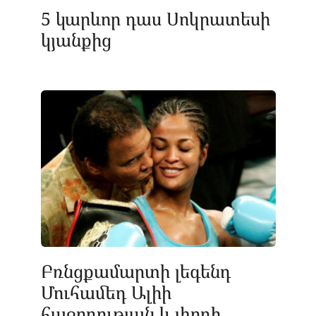
5 կարևոր դաս Սոկրատեսի
կյանքից
Բռնցքամարտի լեգենդ
Մուհամեդ Ալիի
հաջողության և փողի