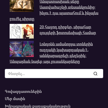
Անպատասխան սերը
Աստվածաշնչի տեսանկյունից․
ինչու է դա պատահում և ինչպես
բուժել սիրտը
20 հաջող դիրքեր, սիրահար
զույգերի ֆոտոսեսիայի համար
Լոնդոնն ամանորյա տոներին
ուղղակի կախարդական է,
աննկարագրելի գեղեցիկ:
Անպայման նայեք այս լուսանկարները
Search
for:
Գովազդատուներին
Մեր մասին
Խմբագրական քաղաքականություն