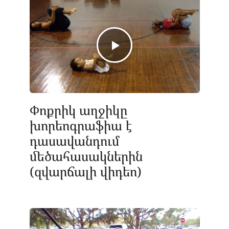
Փոքրիկ աղջիկը
խորեոգրաֆիա է
դասավանդում
մեծահասակներին
(զվարճալի վիդեո)