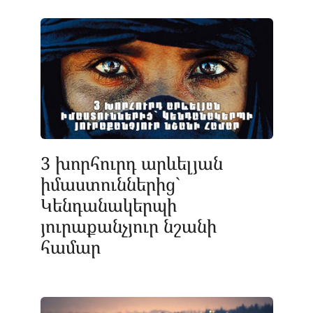
3 խորհուրդ արևելյան
իմաստուններից`
Կենդանակերպի
յուրաքանչյուր նշանի
համար