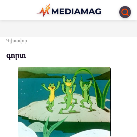
Перейти
к
контенту
Գլխավոր
գորտ