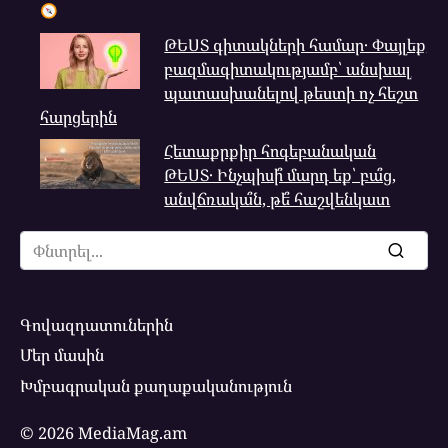
ԹԵՍՏ գիտակների համար․ Փայլեք
բազմագիտակությամբ՝ անսխալ
պատասխանելով թեստի ոչ հեշտ
հարցերին
Հետաքրքիր հոգեբանական
ԹԵՍՏ․ Ինչպիսի՞ մարդ եք՝ բա՞ց,
անվճռակա՞ն, թե՞ հաշվենկատ
Search
for:
Գովազդատուներին
Մեր մասին
Խմբագրական քաղաքականություն
© 2026 MediaMag.am