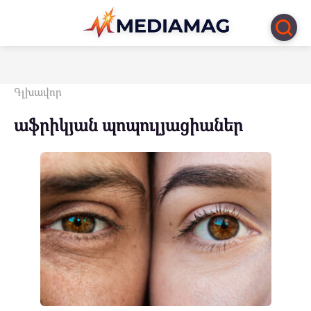
Перейти
к
контенту
Գլխավոր
աֆրիկյան պոպուլյացիաներ