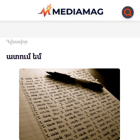
Перейти
к
контенту
Գլխավոր
ատում եմ