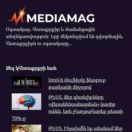
Օգտակար, հետաքրքիր և ժամանցային
տեղեկատվություն: Երբ մեկտեղվում են զվարճալին,
հետաքրքիրն ու օգտակարը...
Ձեզ կհետաքրքրի նաև
Intel-ի մուլֆիլմը ֆեյսբուք
թայմլայնի միջոցով
ԹԵՍՏ. Ձեր գիտելիքները
«վերակենդանացման» կարիք
ունեն, եթե չհաղթահարեք թեստի
70%-ը
ԹԵՍՏ. Ինչպիսի՞ն եք տեսնում Ձեր